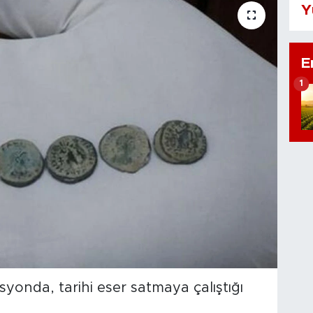
Y
E
1
yonda, tarihi eser satmaya çalıştığı