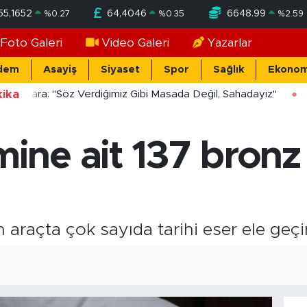
55,1652
64,4046
6648.99
%
0.27
%
0.35
%
2.59
Foto Galeri
Video Galeri
Yazarlar
dem
Asayiş
Siyaset
Spor
Sağlık
Ekonom
ika
ücekara: "Söz Verdiğimiz Gibi Masada Değil, Sahadayız"
ne ait 137 bronz 
raçta çok sayıda tarihi eser ele geçiri