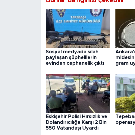
Bunlar da ilginizi çekebilir
Sosyal medyada silah
Ankara'
paylaşan şüphelilerin
midesin
evinden cephanelik çıktı
gram uy
Eskişehir Polisi Hırsızlık ve
Tepebaş
Dolandırıcılığa Karşı 2 Bin
operas
550 Vatandaşı Uyardı