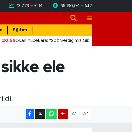
13.773
65.130,04
%
-19
%
1.2
i
Eğitim
20:56
Okan Yücekara: "Söz Verdiğimiz Gibi Masada Değil, Saha
sikke ele
ldi.
-
+
A
A