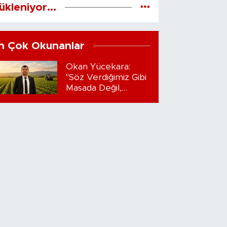
ükleniyor...
n Çok Okunanlar
Okan Yücekara:
"Söz Verdiğimiz Gibi
Masada Değil,
Sahadayız"