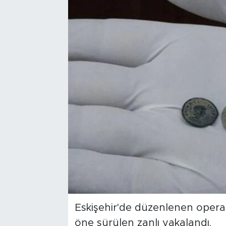
Bölge
Teknoloji
Magazin
Dünya
Sektör
Eskişehir'de düzenlenen operas
öne sürülen zanlı yakalandı.