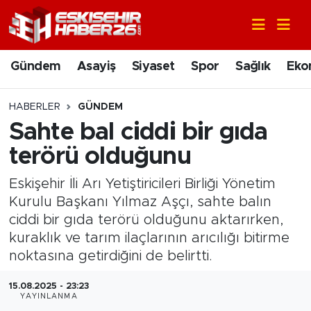
Gündem
Nöbetçi Eczaneler
Gündem
Asayiş
Siyaset
Spor
Sağlık
Eko
Asayiş
Hava Durumu
HABERLER
GÜNDEM
Siyaset
Trafik Durumu
Sahte bal ciddi bir gıda
terörü olduğunu
Spor
Süper Lig Puan Durumu ve Fikstür
Eskişehir İli Arı Yetiştiricileri Birliği Yönetim
Sağlık
Tüm Manşetler
Kurulu Başkanı Yılmaz Aşçı, sahte balın
ciddi bir gıda terörü olduğunu aktarırken,
Ekonomi
Son Dakika Haberleri
kuraklık ve tarım ilaçlarının arıcılığı bitirme
noktasına getirdiğini de belirtti.
Eğitim
Haber Arşivi
15.08.2025 - 23:23
YAYINLANMA
Sanat