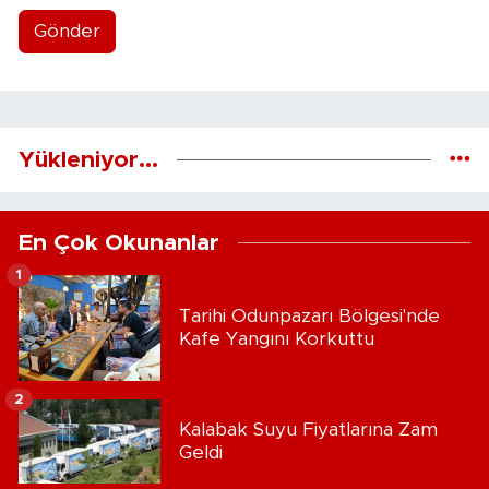
Gönder
Yükleniyor...
En Çok Okunanlar
1
Tarihi Odunpazarı Bölgesi'nde
Kafe Yangını Korkuttu
2
Kalabak Suyu Fiyatlarına Zam
Geldi