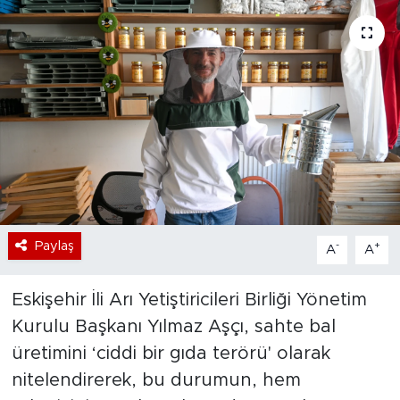
Bölge
Teknoloji
Magazin
Dünya
Sektör
Paylaş
-
+
A
A
Eskişehir İli Arı Yetiştiricileri Birliği Yönetim
Kurulu Başkanı Yılmaz Aşçı, sahte bal
üretimini ‘ciddi bir gıda terörü' olarak
nitelendirerek, bu durumun, hem