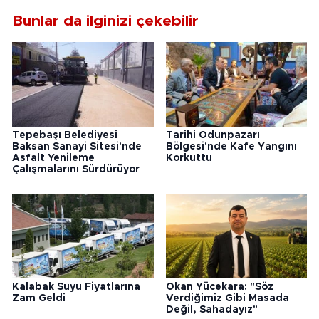
Bunlar da ilginizi çekebilir
Tepebaşı Belediyesi
Tarihi Odunpazarı
Baksan Sanayi Sitesi'nde
Bölgesi'nde Kafe Yangını
Asfalt Yenileme
Korkuttu
Çalışmalarını Sürdürüyor
Kalabak Suyu Fiyatlarına
Okan Yücekara: "Söz
Zam Geldi
Verdiğimiz Gibi Masada
Değil, Sahadayız"