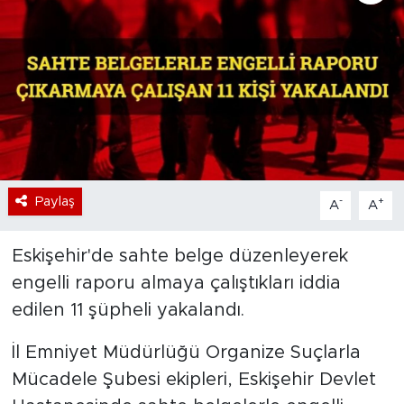
Bölge
Teknoloji
Magazin
Dünya
Paylaş
-
+
A
A
Sektör
Eskişehir'de sahte belge düzenleyerek
engelli raporu almaya çalıştıkları iddia
edilen 11 şüpheli yakalandı.
İl Emniyet Müdürlüğü Organize Suçlarla
Mücadele Şubesi ekipleri, Eskişehir Devlet