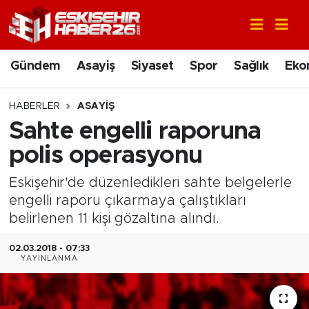
Gündem
Nöbetçi Eczaneler
Gündem
Asayiş
Siyaset
Spor
Sağlık
Eko
Asayiş
Hava Durumu
HABERLER
ASAYIŞ
Siyaset
Trafik Durumu
Sahte engelli raporuna
polis operasyonu
Spor
Süper Lig Puan Durumu ve Fikstür
Eskişehir'de düzenledikleri sahte belgelerle
Sağlık
Tüm Manşetler
engelli raporu çıkarmaya çalıştıkları
belirlenen 11 kişi gözaltına alındı.
Ekonomi
Son Dakika Haberleri
02.03.2018 - 07:33
YAYINLANMA
Eğitim
Haber Arşivi
Sanat