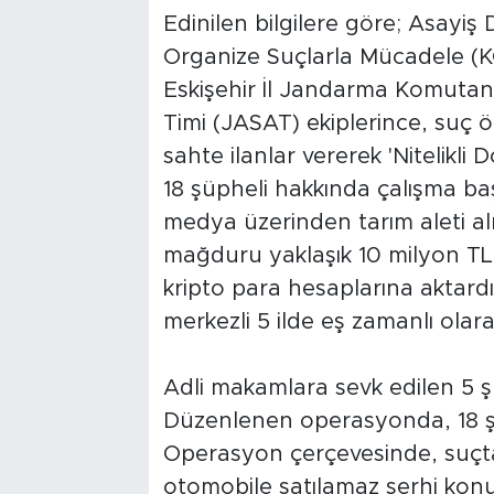
Edinilen bilgilere göre; Asayiş D
Organize Suçlarla Mücadele (K
Eskişehir İl Jandarma Komutan
Timi (JASAT) ekiplerince, suç
sahte ilanlar vererek 'Nitelikli D
18 şüpheli hakkında çalışma başl
medya üzerinden tarım aleti al
mağduru yaklaşık 10 milyon TL do
kripto para hesaplarına aktardı
merkezli 5 ilde eş zamanlı ola
Adli makamlara sevk edilen 5 ş
Düzenlenen operasyonda, 18 şü
Operasyon çerçevesinde, suçtan
otomobile satılamaz şerhi konu