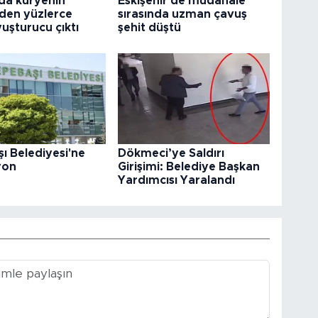
da kuryenin
Eskişehir'de müdahale
den yüzlerce
sırasında uzman çavuş
uşturucu çıktı
şehit düştü
ı Belediyesi'ne
Dökmeci’ye Saldırı
yon
Girişimi: Belediye Başkan
Yardımcısı Yaralandı