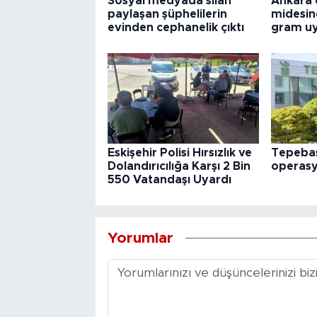
Sosyal medyada silah
Ankara'
paylaşan şüphelilerin
midesin
evinden cephanelik çıktı
gram uy
Eskişehir Polisi Hırsızlık ve
Tepebaş
Dolandırıcılığa Karşı 2 Bin
operas
550 Vatandaşı Uyardı
Yorumlar