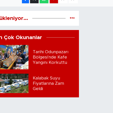
ükleniyor...
n Çok Okunanlar
Tarihi Odunpazarı
Bölgesi'nde Kafe
Yangını Korkuttu
Kalabak Suyu
Fiyatlarına Zam
Geldi