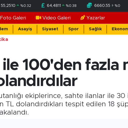
55,2510
64,4811
6660.55
%
0.32
%
0.38
%
0
Foto Galeri
Video Galeri
Yazarlar
dem
Asayiş
Siyaset
Spor
Sağlık
Ekonom
ika
r ile 100'den fazl
landırdılar
nlığı ekiplerince, sahte ilanlar ile 30 
TL dolandırdıkları tespit edilen 18 şüph
akalandı.