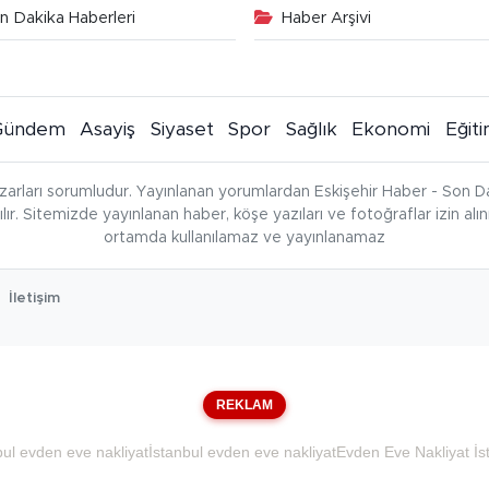
n Dakika Haberleri
Haber Arşivi
Gündem
Asayiş
Siyaset
Spor
Sağlık
Ekonomi
Eğit
zarları sorumludur. Yayınlanan yorumlardan Eskişehir Haber - Son Da
çılır. Sitemizde yayınlanan haber, köşe yazıları ve fotoğraflar izin al
ortamda kullanılamaz ve yayınlanamaz
İletişim
REKLAM
bul evden eve nakliyat
İstanbul evden eve nakliyat
Evden Eve Nakliyat İs