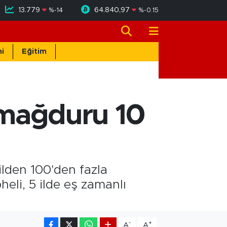
13.779
64.840,97
%
-14
%
-0.15
i
Eğitim
a mağduru 10
ilden 100'den fazla
eli, 5 ilde eş zamanlı
-
+
A
A