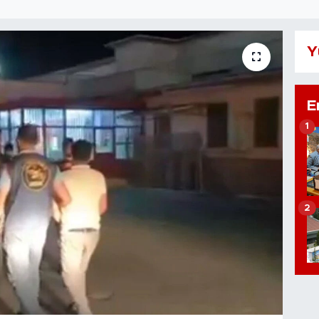
Y
E
1
2