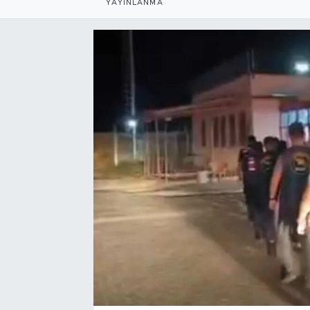
YAYINLANMA
Bölge
Teknoloji
Magazin
Dünya
Sektör