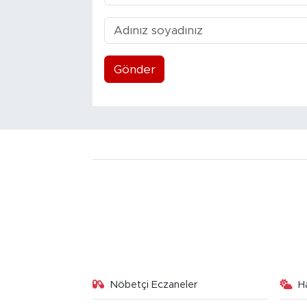
Gönder
Nöbetçi Eczaneler
H