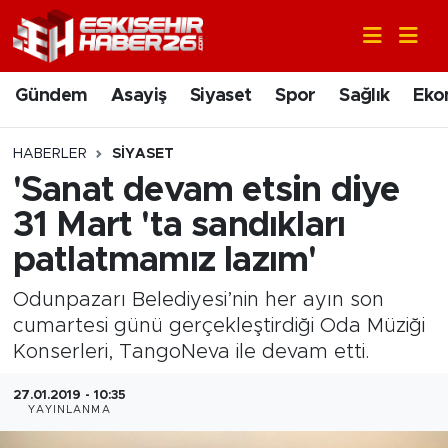
Gündem
Nöbetçi Eczaneler
Gündem
Asayiş
Siyaset
Spor
Sağlık
Eko
Asayiş
Hava Durumu
HABERLER
SIYASET
Siyaset
Trafik Durumu
'Sanat devam etsin diye
31 Mart 'ta sandıkları
Spor
Süper Lig Puan Durumu ve Fikstür
patlatmamız lazım'
Sağlık
Tüm Manşetler
Odunpazarı Belediyesi’nin her ayın son
cumartesi günü gerçekleştirdiği Oda Müziği
Ekonomi
Son Dakika Haberleri
Konserleri, TangoNeva ile devam etti.
Eğitim
Haber Arşivi
27.01.2019 - 10:35
YAYINLANMA
Sanat