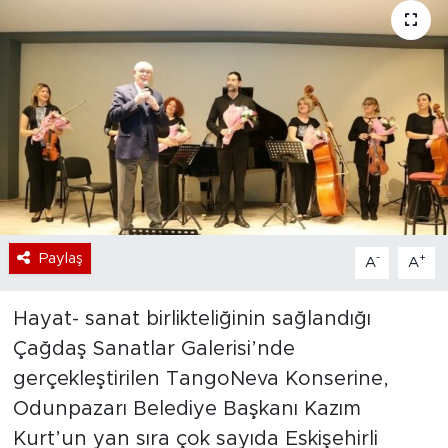
Bölge
Teknoloji
Magazin
Dünya
Sektör
Paylaş
-
+
A
A
Hayat- sanat birlikteliğinin sağlandığı
Çağdaş Sanatlar Galerisi’nde
gerçekleştirilen TangoNeva Konserine,
Odunpazarı Belediye Başkanı Kazım
Kurt’un yan sıra çok sayıda Eskişehirli