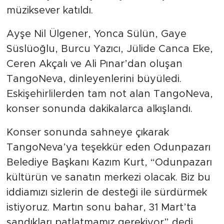
müziksever katıldı.
Ayşe Nil Ülgener, Yonca Sülün, Gaye
Süslüoğlu, Burcu Yazıcı, Jülide Canca Eke,
Ceren Akçalı ve Ali Pınar’dan oluşan
TangoNeva, dinleyenlerini büyüledi.
Eskişehirlilerden tam not alan TangoNeva,
konser sonunda dakikalarca alkışlandı.
Konser sonunda sahneye çıkarak
TangoNeva’ya teşekkür eden Odunpazarı
Belediye Başkanı Kazım Kurt, “Odunpazarı
kültürün ve sanatın merkezi olacak. Biz bu
iddiamızı sizlerin de desteği ile sürdürmek
istiyoruz. Martın sonu bahar, 31 Mart’ta
sandıkları patlatmamız gerekiyor” dedi.