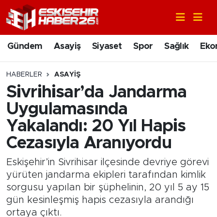
Gündem
Nöbetçi Eczaneler
Gündem
Asayiş
Siyaset
Spor
Sağlık
Eko
Asayiş
Hava Durumu
HABERLER
ASAYIŞ
Siyaset
Trafik Durumu
Sivrihisar’da Jandarma
Uygulamasında
Spor
Süper Lig Puan Durumu ve Fikstür
Yakalandı: 20 Yıl Hapis
Sağlık
Tüm Manşetler
Cezasıyla Aranıyordu
Ekonomi
Son Dakika Haberleri
Eskişehir’in Sivrihisar ilçesinde devriye görevi
yürüten jandarma ekipleri tarafından kimlik
Eğitim
Haber Arşivi
sorgusu yapılan bir şüphelinin, 20 yıl 5 ay 15
gün kesinleşmiş hapis cezasıyla arandığı
Sanat
ortaya çıktı.