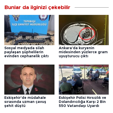
Bunlar da ilginizi çekebilir
Sosyal medyada silah
Ankara'da kuryenin
paylaşan şüphelilerin
midesinden yüzlerce gram
evinden cephanelik çıktı
uyuşturucu çıktı
Eskişehir'de müdahale
Eskişehir Polisi Hırsızlık ve
sırasında uzman çavuş
Dolandırıcılığa Karşı 2 Bin
şehit düştü
550 Vatandaşı Uyardı