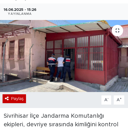
Bölge
16.06.2025 - 15:26
YAYINLANMA
Teknoloji
Magazin
Dünya
Sektör
Paylaş
-
+
A
A
Sivrihisar İlçe Jandarma Komutanlığı
ekipleri, devriye sırasında kimliğini kontrol