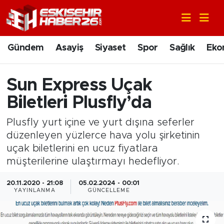
Gündem
Nöbetçi Eczaneler
Gündem
Asayiş
Siyaset
Spor
Sağlık
Eko
Asayiş
Hava Durumu
Sun Express Uçak
Siyaset
Trafik Durumu
Biletleri Plusfly’da
Spor
Süper Lig Puan Durumu ve Fikstür
Plusfly yurt içine ve yurt dışına seferler
düzenleyen yüzlerce hava yolu şirketinin
Sağlık
Tüm Manşetler
uçak biletlerini en ucuz fiyatlara
müşterilerine ulaştırmayı hedefliyor.
Ekonomi
Son Dakika Haberleri
20.11.2020 - 21:08
05.02.2024 - 00:01
Eğitim
Haber Arşivi
YAYINLANMA
GÜNCELLEME
Sanat