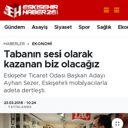
Gündem
Nöbetçi Eczaneler
Gündem
Asayiş
Siyaset
Spor
Sağlık
Eko
Asayiş
Hava Durumu
HABERLER
EKONOMI
Siyaset
Trafik Durumu
Tabanın sesi olarak
kazanan biz olacağız
Spor
Süper Lig Puan Durumu ve Fikstür
Eskişehir Ticaret Odası Başkan Adayı
Sağlık
Tüm Manşetler
Ayhan Sezer, Eskişehirli mobilyacılarla
adeta dertleşti.
Ekonomi
Son Dakika Haberleri
23.03.2018 - 10:24
YAYINLANMA
Eğitim
Haber Arşivi
Sanat