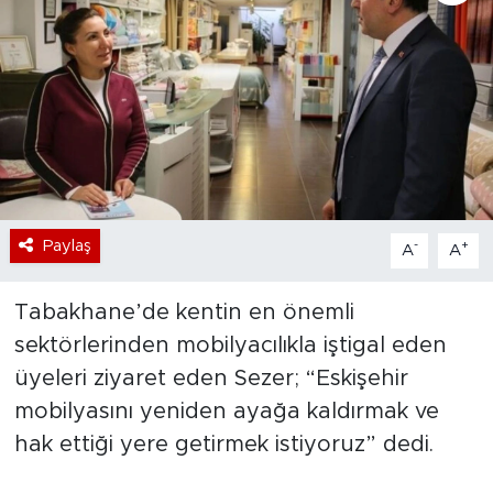
Bölge
Teknoloji
Magazin
Dünya
Paylaş
-
+
A
A
Sektör
Tabakhane’de kentin en önemli
sektörlerinden mobilyacılıkla iştigal eden
üyeleri ziyaret eden Sezer; “Eskişehir
mobilyasını yeniden ayağa kaldırmak ve
hak ettiği yere getirmek istiyoruz” dedi.