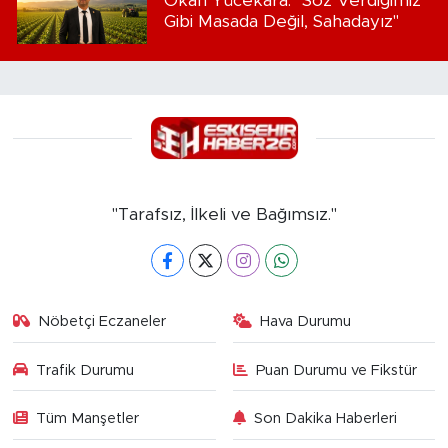
Okan Yücekara: "Söz Verdiğimiz
Gibi Masada Değil, Sahadayız"
"Tarafsız, İlkeli ve Bağımsız."
Nöbetçi Eczaneler
Hava Durumu
Trafik Durumu
Puan Durumu ve Fikstür
Tüm Manşetler
Son Dakika Haberleri