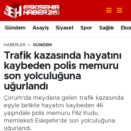
Gündem
Nöbetçi Eczaneler
Gündem
Asayiş
Siyaset
Spor
Sağlık
Eko
Asayiş
Hava Durumu
HABERLER
GÜNDEM
Siyaset
Trafik Durumu
Trafik kazasında hayatını
kaybeden polis memuru
Spor
Süper Lig Puan Durumu ve Fikstür
son yolculuğuna
Sağlık
Tüm Manşetler
uğurlandı
Ekonomi
Son Dakika Haberleri
Çorum'da meydana gelen trafik kazasında
eşiyle birlikte hayatını kaybeden 46
Eğitim
Haber Arşivi
yaşındaki polis memuru Filiz Kudu,
memleketi Eskişehir'de son yolculuğuna
Sanat
uğurlandı.