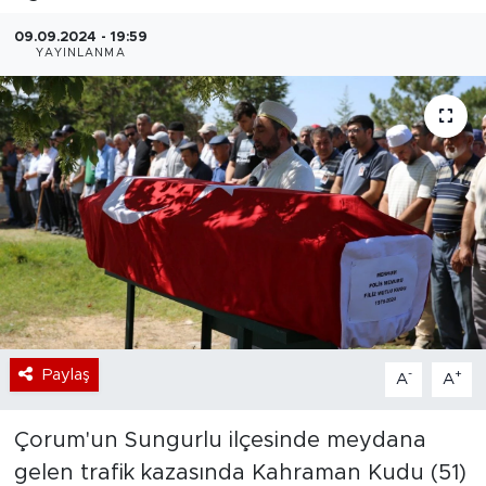
Bölge
09.09.2024 - 19:59
YAYINLANMA
Teknoloji
Magazin
Dünya
Sektör
Paylaş
-
+
A
A
Çorum'un Sungurlu ilçesinde meydana
gelen trafik kazasında Kahraman Kudu (51)