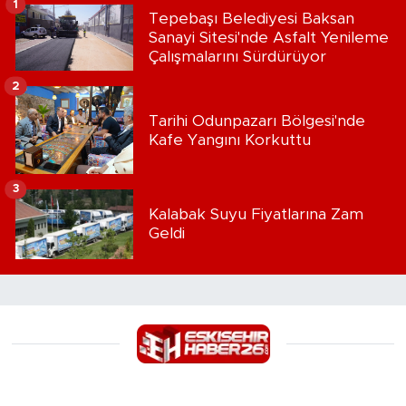
1
Tepebaşı Belediyesi Baksan
Sanayi Sitesi'nde Asfalt Yenileme
Çalışmalarını Sürdürüyor
2
Tarihi Odunpazarı Bölgesi'nde
Kafe Yangını Korkuttu
3
Kalabak Suyu Fiyatlarına Zam
Geldi