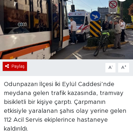
Bölge
Teknoloji
Magazin
Dünya
Paylaş
-
+
A
A
Sektör
Odunpazarı İlçesi İki Eylül Caddesi’nde
meydana gelen trafik kazasında, tramvay
bisikletli bir kişiye çarptı. Çarpmanın
etkisiyle yaralanan şahıs olay yerine gelen
112 Acil Servis ekiplerince hastaneye
kaldırıldı.