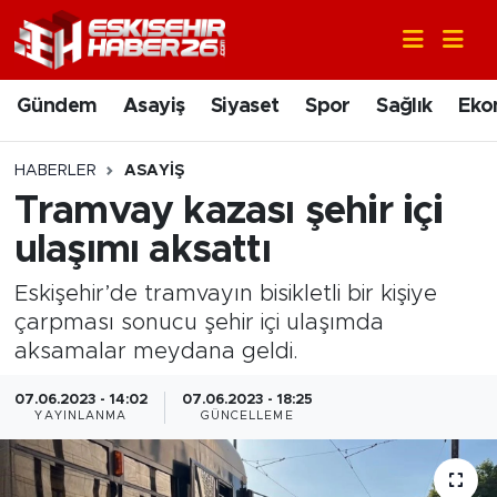
Gündem
Nöbetçi Eczaneler
Gündem
Asayiş
Siyaset
Spor
Sağlık
Eko
Asayiş
Hava Durumu
HABERLER
ASAYIŞ
Siyaset
Trafik Durumu
Tramvay kazası şehir içi
ulaşımı aksattı
Spor
Süper Lig Puan Durumu ve Fikstür
Eskişehir’de tramvayın bisikletli bir kişiye
Sağlık
Tüm Manşetler
çarpması sonucu şehir içi ulaşımda
aksamalar meydana geldi.
Ekonomi
Son Dakika Haberleri
07.06.2023 - 14:02
07.06.2023 - 18:25
YAYINLANMA
GÜNCELLEME
Eğitim
Haber Arşivi
Sanat