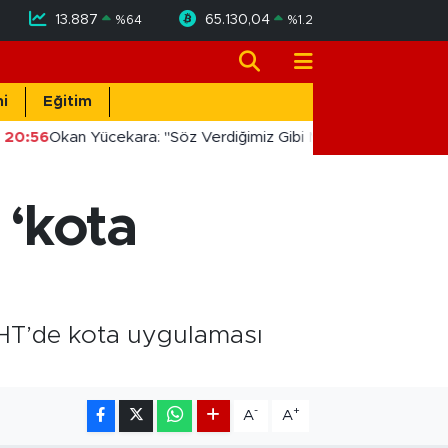
13.887
65.130,04
%
64
%
1.2
i
Eğitim
20:56
Okan Yücekara: "Söz Verdiğimiz Gibi Masada Değil, Sahad
 ‘kota
 YHT’de kota uygulaması
-
+
A
A