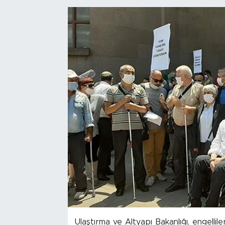
Bölge
Teknoloji
Magazin
Dünya
Sektör
Ulaştırma ve Altyapı Bakanlığı, engellil