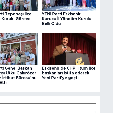
ti Tepebaşı İlçe
YENİ Parti Eskişehir
 Kurulu Göreve
Kurucu İl Yönetim Kurulu
Belli Oldu
rti Genel Başkan
Eskişehir'de CHP'li tüm ilçe
ısı Utku Çakırözer
başkanları istifa ederek
r İrtibat Bürosu’nu
Yeni Parti'ye geçti
Etti