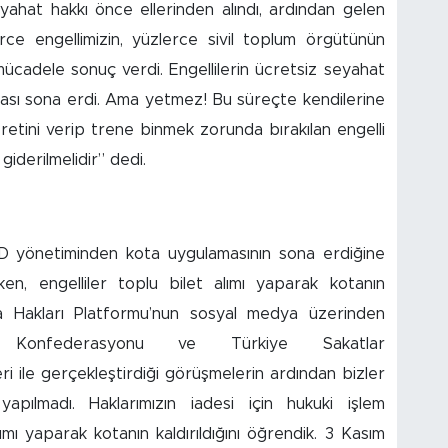
eyahat hakkı önce ellerinden alındı, ardından gelen
erce engellimizin, yüzlerce sivil toplum örgütünün
cadele sonuç verdi. Engellilerin ücretsiz seyahat
ası sona erdi. Ama yetmez! Bu süreçte kendilerine
cretini verip trene binmek zorunda bırakılan engelli
iderilmelidir” dedi.
DD yönetiminden kota uygulamasının sona erdiğine
ken, engelliler toplu bilet alımı yaparak kotanın
ımda Hakları Platformu’nun sosyal medya üzerinden
ler Konfederasyonu ve Türkiye Sakatlar
ri ile gerçekleştirdiği görüşmelerin ardından bizler
apılmadı. Haklarımızın iadesi için hukuki işlem
ımı yaparak kotanın kaldırıldığını öğrendik. 3 Kasım