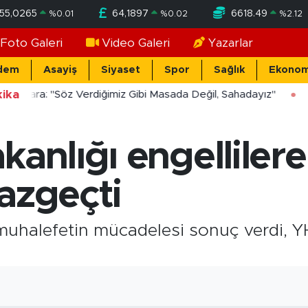
55,0265
64,1897
6618.49
%
0.01
%
0.02
%
2.12
Foto Galeri
Video Galeri
Yazarlar
dem
Asayiş
Siyaset
Spor
Sağlık
Ekonom
ika
ücekara: "Söz Verdiğimiz Gibi Masada Değil, Sahadayız"
kanlığı engellilere
azgeçti
e muhalefetin mücadelesi sonuç verdi,