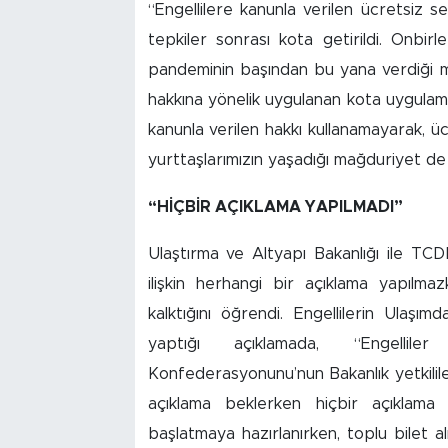
“Engellilere kanunla verilen ücretsiz s
tepkiler sonrası kota getirildi. Onbirl
pandeminin başından bu yana verdiği mü
hakkına yönelik uygulanan kota uygulam
kanunla verilen hakkı kullanamayarak, ü
yurttaşlarımızın yaşadığı mağduriyet de g
“HİÇBİR AÇIKLAMA YAPILMADI”
Ulaştırma ve Altyapı Bakanlığı ile TC
ilişkin herhangi bir açıklama yapılmaz
kalktığını öğrendi. Engellilerin Ulaş
yaptığı açıklamada, “Engelli
Konfederasyonunu’nun Bakanlık yetkilile
açıklama beklerken hiçbir açıklama y
başlatmaya hazırlanırken, toplu bilet al