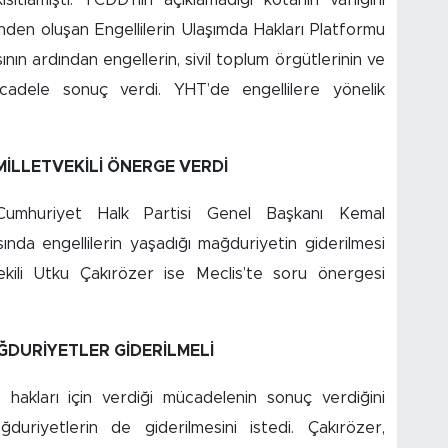
ısıtlamıştı. TCDD'nin açıklamadığı kotanın varlığını
inden oluşan Engellilerin Ulaşımda Hakları Platformu
n ardından engellerin, sivil toplum örgütlerinin ve
mücadele sonuç verdi. YHT’de engellilere yönelik
İLLETVEKİLİ ÖNERGE VERDİ
Cumhuriyet Halk Partisi Genel Başkanı Kemal
da engellilerin yaşadığı mağduriyetin giderilmesi
vekili Utku Çakırözer ise Meclis’te soru önergesi
ĞDURİYETLER GİDERİLMELİ
ış hakları için verdiği mücadelenin sonuç verdiğini
uriyetlerin de giderilmesini istedi. Çakırözer,