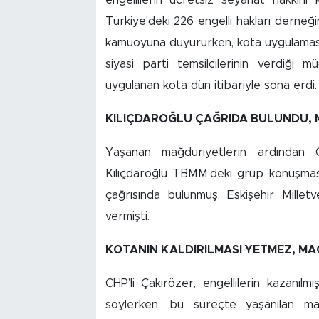
engellilerin ücretsiz seyahat hakkını k
Türkiye'deki 226 engelli hakları derneğ
kamuoyuna duyururken, kota uygulamasını
siyasi parti temsilcilerinin verdiği 
uygulanan kota dün itibariyle sona erdi.
KILIÇDAROĞLU ÇAĞRIDA BULUNDU, M
Yaşanan mağduriyetlerin ardından 
Kılıçdaroğlu TBMM’deki grup konuşmasın
çağrısında bulunmuş, Eskişehir Millet
vermişti.
KOTANIN KALDIRILMASI YETMEZ, MA
CHP’li Çakırözer, engellilerin kazanılm
söylerken, bu süreçte yaşanılan mağd