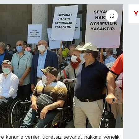
Y
ere kanunla verilen ücretsiz seyahat hakkına yönelik