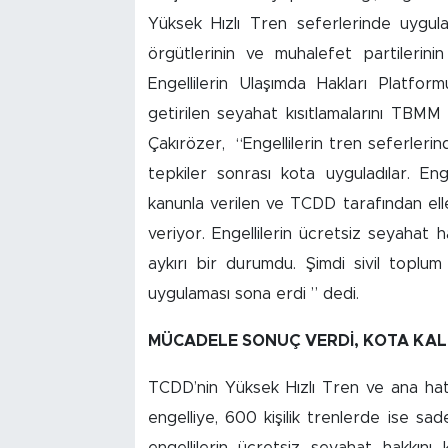
Yüksek Hızlı Tren seferlerinde uyguladı
örgütlerinin ve muhalefet partilerinin
Engellilerin Ulaşımda Hakları Platfo
getirilen seyahat kısıtlamalarını TBMM
Çakırözer, “Engellilerin tren seferlerin
tepkiler sonrası kota uyguladılar. En
kanunla verilen ve TCDD tarafından elle
veriyor. Engellilerin ücretsiz seyahat 
aykırı bir durumdu. Şimdi sivil toplu
uygulaması sona erdi ” dedi.
MÜCADELE SONUÇ VERDİ, KOTA KAL
TCDD’nin Yüksek Hızlı Tren ve ana hat
engelliye, 600 kişilik trenlerde ise sa