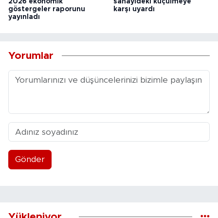
2026 ekonomik
sanayideki küçülmeye
göstergeler raporunu
karşı uyardı
yayınladı
Yorumlar
Gönder
Yükleniyor...