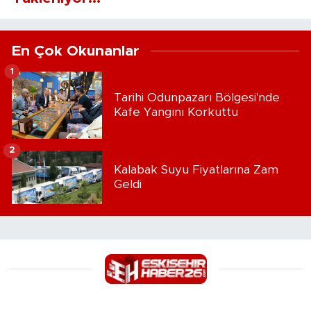
En Çok Okunanlar
1
Tarihi Odunpazarı Bölgesi'nde
Kafe Yangını Korkuttu
2
Kalabak Suyu Fiyatlarına Zam
Geldi