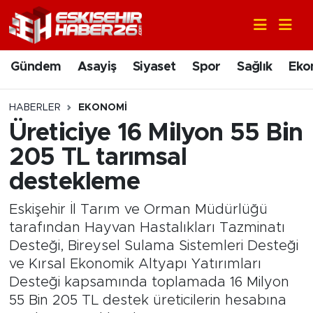
Gündem
Nöbetçi Eczaneler
Gündem
Asayiş
Siyaset
Spor
Sağlık
Eko
Asayiş
Hava Durumu
HABERLER
EKONOMI
Siyaset
Trafik Durumu
Üreticiye 16 Milyon 55 Bin
205 TL tarımsal
Spor
Süper Lig Puan Durumu ve Fikstür
destekleme
Sağlık
Tüm Manşetler
Eskişehir İl Tarım ve Orman Müdürlüğü
tarafından Hayvan Hastalıkları Tazminatı
Ekonomi
Son Dakika Haberleri
Desteği, Bireysel Sulama Sistemleri Desteği
ve Kırsal Ekonomik Altyapı Yatırımları
Eğitim
Haber Arşivi
Desteği kapsamında toplamada 16 Milyon
55 Bin 205 TL destek üreticilerin hesabına
Sanat