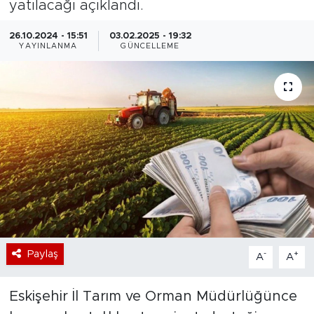
yatılacağı açıklandı.
Bölge
26.10.2024 - 15:51
03.02.2025 - 19:32
YAYINLANMA
GÜNCELLEME
Teknoloji
Magazin
Dünya
Sektör
Paylaş
-
+
A
A
Eskişehir İl Tarım ve Orman Müdürlüğünce