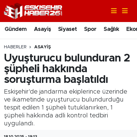
Gündem
Nöbetçi Eczaneler
Gündem
Asayiş
Siyaset
Spor
Sağlık
Eko
Asayiş
Hava Durumu
HABERLER
ASAYIŞ
Siyaset
Trafik Durumu
Uyuşturucu bulunduran 2
şüpheli hakkında
Spor
Süper Lig Puan Durumu ve Fikstür
soruşturma başlatıldı
Sağlık
Tüm Manşetler
Eskişehir'de jandarma ekiplerince üzerinde
ve ikametinde uyuşturucu bulundurduğu
Ekonomi
Son Dakika Haberleri
tespit edilen 1 şüpheli tutuklanırken, 1
şüpheli hakkında adli kontrol tedbiri
Eğitim
Haber Arşivi
uygulandı.
Sanat
18.10.2025 - 19:13