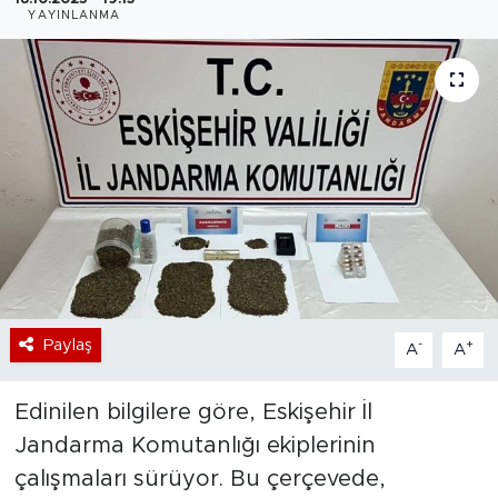
YAYINLANMA
Bölge
Teknoloji
Magazin
Dünya
Sektör
Paylaş
-
+
A
A
Edinilen bilgilere göre, Eskişehir İl
Jandarma Komutanlığı ekiplerinin
çalışmaları sürüyor. Bu çerçevede,