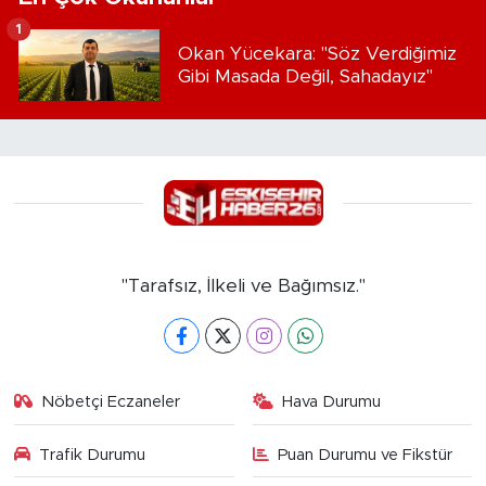
1
Okan Yücekara: "Söz Verdiğimiz
Gibi Masada Değil, Sahadayız"
"Tarafsız, İlkeli ve Bağımsız."
Nöbetçi Eczaneler
Hava Durumu
Trafik Durumu
Puan Durumu ve Fikstür