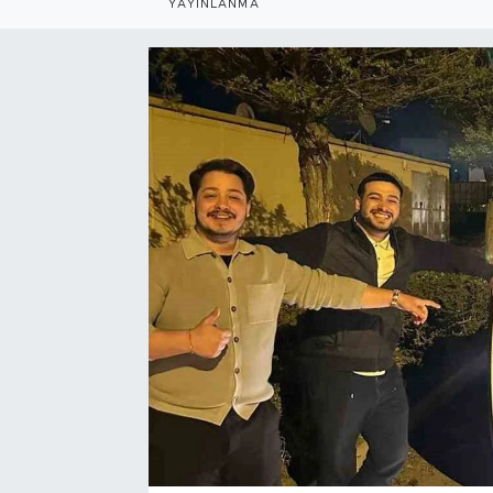
YAYINLANMA
Bölge
Teknoloji
Magazin
Dünya
Sektör