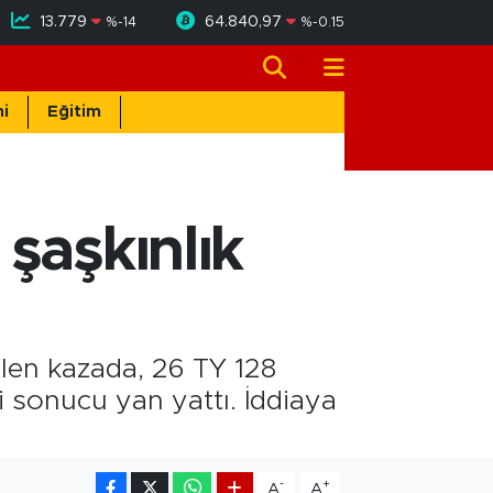
13.779
64.840,97
%
-14
%
-0.15
i
Eğitim
şaşkınlık
len kazada, 26 TY 128
 sonucu yan yattı. İddiaya
-
+
A
A