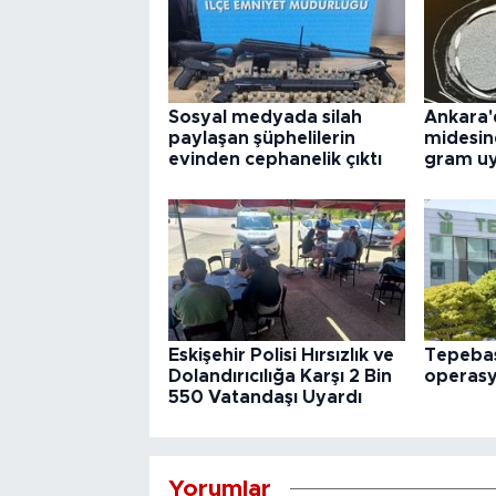
Sosyal medyada silah
Ankara'
paylaşan şüphelilerin
midesin
evinden cephanelik çıktı
gram uy
Eskişehir Polisi Hırsızlık ve
Tepebaş
Dolandırıcılığa Karşı 2 Bin
operas
550 Vatandaşı Uyardı
Yorumlar