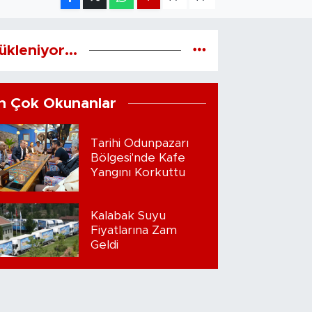
ükleniyor...
n Çok Okunanlar
Tarihi Odunpazarı
Bölgesi'nde Kafe
Yangını Korkuttu
Kalabak Suyu
Fiyatlarına Zam
Geldi