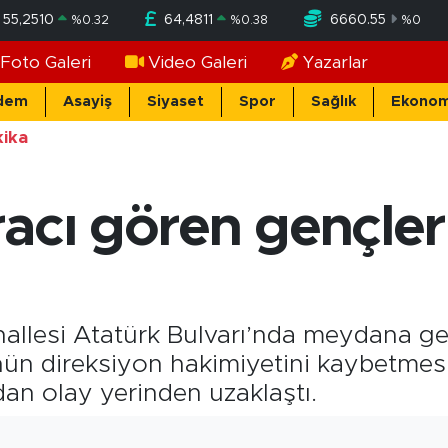
55,2510
64,4811
6660.55
%
0.32
%
0.38
%
0
Foto Galeri
Video Galeri
Yazarlar
dem
Asayiş
Siyaset
Spor
Sağlık
Ekonom
ika
acı gören gençler 
allesi Atatürk Bulvarı’nda meydana ge
ün direksiyon hakimiyetini kaybetmesi
an olay yerinden uzaklaştı.