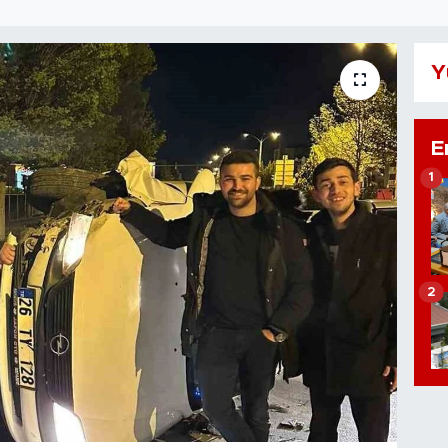
Y
E
1
2