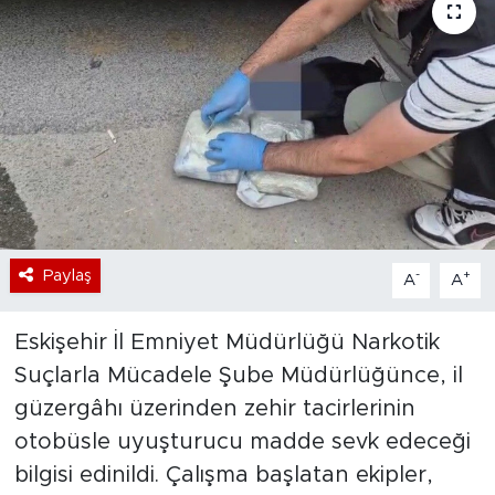
Bölge
Teknoloji
Magazin
Dünya
Sektör
Paylaş
-
+
A
A
Eskişehir İl Emniyet Müdürlüğü Narkotik
Suçlarla Mücadele Şube Müdürlüğünce, il
güzergâhı üzerinden zehir tacirlerinin
otobüsle uyuşturucu madde sevk edeceği
bilgisi edinildi. Çalışma başlatan ekipler,