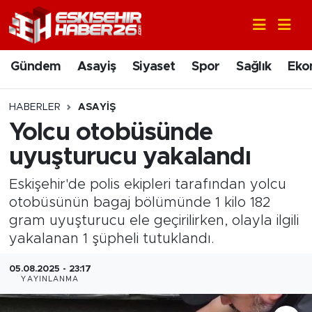
Gündem
Nöbetçi Eczaneler
Gündem
Asayiş
Siyaset
Spor
Sağlık
Eko
Asayiş
Hava Durumu
HABERLER
ASAYIŞ
Siyaset
Trafik Durumu
Yolcu otobüsünde
uyuşturucu yakalandı
Spor
Süper Lig Puan Durumu ve Fikstür
Eskişehir'de polis ekipleri tarafından yolcu
Sağlık
Tüm Manşetler
otobüsünün bagaj bölümünde 1 kilo 182
gram uyuşturucu ele geçirilirken, olayla ilgili
Ekonomi
Son Dakika Haberleri
yakalanan 1 şüpheli tutuklandı.
Eğitim
Haber Arşivi
05.08.2025 - 23:17
YAYINLANMA
Sanat