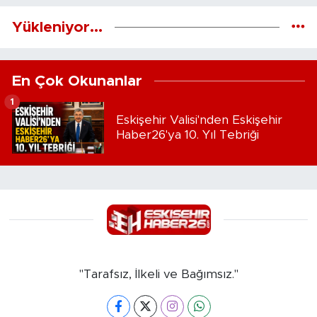
Yükleniyor...
En Çok Okunanlar
1
Eskişehir Valisi'nden Eskişehir
Haber26'ya 10. Yıl Tebriği
"Tarafsız, İlkeli ve Bağımsız."