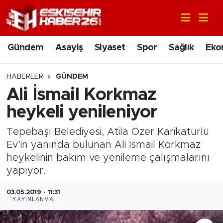
Gündem
Nöbetçi Eczaneler
Gündem
Asayiş
Siyaset
Spor
Sağlık
Eko
Asayiş
Hava Durumu
HABERLER
GÜNDEM
Siyaset
Trafik Durumu
Ali İsmail Korkmaz
heykeli yenileniyor
Spor
Süper Lig Puan Durumu ve Fikstür
Tepebaşı Belediyesi, Atila Özer Karikatürlü
Sağlık
Tüm Manşetler
Ev’in yanında bulunan Ali İsmail Korkmaz
heykelinin bakım ve yenileme çalışmalarını
Ekonomi
Son Dakika Haberleri
yapıyor.
Eğitim
Haber Arşivi
03.05.2019 - 11:31
YAYINLANMA
Sanat