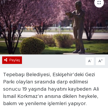
Bölge
Teknoloji
Magazin
Dünya
Sektör
Paylaş
-
+
A
A
Tepebaşı Belediyesi, Eskişehir’deki Gezi
Parkı olayları sırasında darp edilmesi
sonucu 19 yaşında hayatını kaybeden Ali
İsmail Korkmaz’ın anısına dikilen heykele,
bakım ve yenileme işlemleri yapıyor.