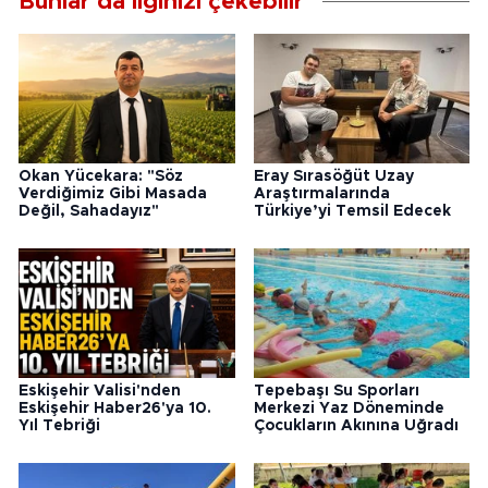
Bunlar da ilginizi çekebilir
Okan Yücekara: "Söz
Eray Sırasöğüt Uzay
Verdiğimiz Gibi Masada
Araştırmalarında
Değil, Sahadayız"
Türkiye’yi Temsil Edecek
Eskişehir Valisi'nden
Tepebaşı Su Sporları
Eskişehir Haber26'ya 10.
Merkezi Yaz Döneminde
Yıl Tebriği
Çocukların Akınına Uğradı