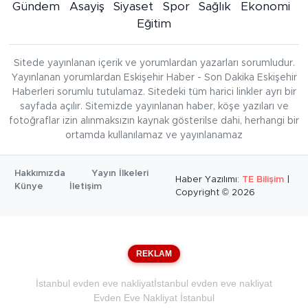
Gündem
Asayiş
Siyaset
Spor
Sağlık
Ekonomi
Eğitim
Sitede yayınlanan içerik ve yorumlardan yazarları sorumludur.
Yayınlanan yorumlardan Eskişehir Haber - Son Dakika Eskişehir
Haberleri sorumlu tutulamaz. Sitedeki tüm harici linkler ayrı bir
sayfada açılır. Sitemizde yayınlanan haber, köşe yazıları ve
fotoğraflar izin alınmaksızın kaynak gösterilse dahi, herhangi bir
ortamda kullanılamaz ve yayınlanamaz
Hakkımızda
Yayın İlkeleri
Haber Yazılımı:
TE Bilişim
|
Künye
İletişim
Copyright © 2026
REKLAM
İstanbul evden eve nakliyat
İstanbul evden eve nakliyat
Evden Eve Nakliyat İstanbul