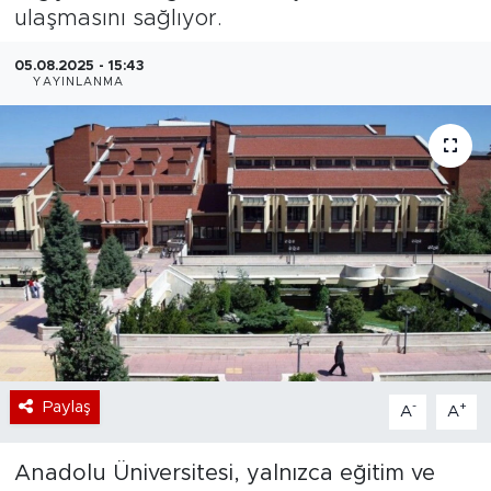
ulaşmasını sağlıyor.
Bölge
05.08.2025 - 15:43
YAYINLANMA
Teknoloji
Magazin
Dünya
Sektör
Paylaş
-
+
A
A
Anadolu Üniversitesi, yalnızca eğitim ve