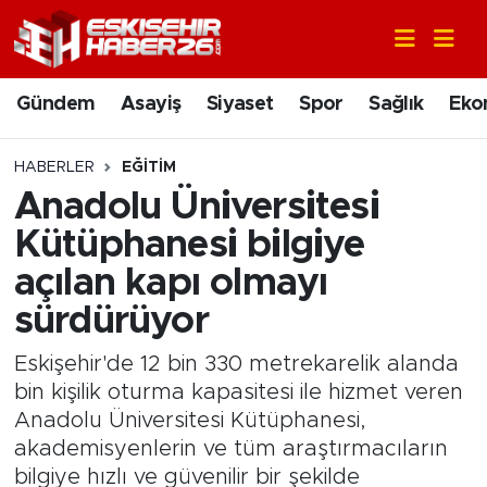
Gündem
Nöbetçi Eczaneler
Gündem
Asayiş
Siyaset
Spor
Sağlık
Eko
Asayiş
Hava Durumu
HABERLER
EĞITIM
Siyaset
Trafik Durumu
Anadolu Üniversitesi
Kütüphanesi bilgiye
Spor
Süper Lig Puan Durumu ve Fikstür
açılan kapı olmayı
Sağlık
Tüm Manşetler
sürdürüyor
Ekonomi
Son Dakika Haberleri
Eskişehir'de 12 bin 330 metrekarelik alanda
bin kişilik oturma kapasitesi ile hizmet veren
Eğitim
Haber Arşivi
Anadolu Üniversitesi Kütüphanesi,
akademisyenlerin ve tüm araştırmacıların
Sanat
bilgiye hızlı ve güvenilir bir şekilde