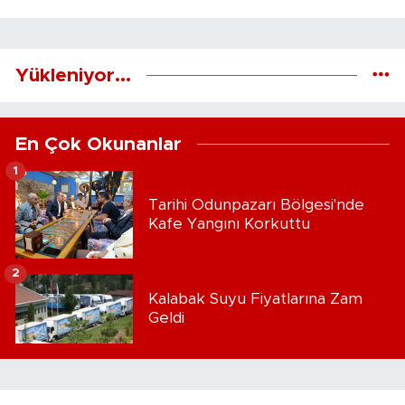
Yükleniyor...
En Çok Okunanlar
1
Tarihi Odunpazarı Bölgesi'nde
Kafe Yangını Korkuttu
2
Kalabak Suyu Fiyatlarına Zam
Geldi