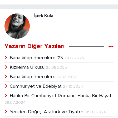
İpek Kula
Yazarın Diğer Yazıları
Bana kitap önercilere '25
28.12.2025
Kızılelma Ülküsü
25.08.2025
Bana kitap önercilere
24.12.2024
Cumhuriyet ve Edebiyat
27.10.2024
Harika Bir Cumhuriyet Romanı : Harika Bir Hayat
29.07.2024
Yeniden Doğuş: Atatürk ve Tiyatro
26.03.2024