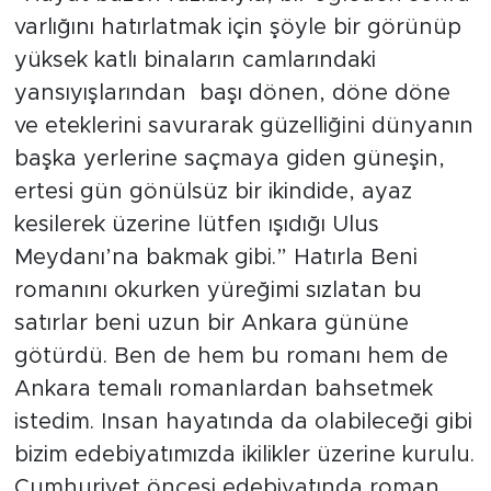
varlığını hatırlatmak için şöyle bir görünüp
Bölge
yüksek katlı binaların camlarındaki
yansıyışlarından başı dönen, döne döne
Teknoloji
ve eteklerini savurarak güzelliğini dünyanın
Magazin
başka yerlerine saçmaya giden güneşin,
ertesi gün gönülsüz bir ikindide, ayaz
Dünya
kesilerek üzerine lütfen ışıdığı Ulus
Meydanı’na bakmak gibi.” Hatırla Beni
Sektör
romanını okurken yüreğimi sızlatan bu
satırlar beni uzun bir Ankara gününe
götürdü. Ben de hem bu romanı hem de
Ankara temalı romanlardan bahsetmek
istedim. Insan hayatında da olabileceği gibi
bizim edebiyatımızda ikilikler üzerine kurulu.
Cumhuriyet öncesi edebiyatında roman,