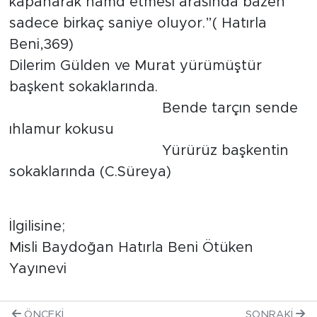
kapanarak hamd etmesi arasında bazen
sadece birkaç saniye oluyor.”( Hatırla
Beni,369)
Dilerim Gülden ve Murat yürümüştür
başkent sokaklarında.
Bende tarçın sende
ıhlamur kokusu
Yürürüz başkentin
sokaklarında (C.Süreya)
İlgilisine;
Misli Baydoğan Hatırla Beni Ötüken
Yayınevi
ÖNCEKI
SONRAKI