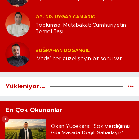
OP. DR. UYGAR CAN ARICI
Toplumsal Mutabakat: Cumhuriyetin
Temel Taşı
BUĞRAHAN DOĞANGIL
‘Veda’ her güzel şeyin bir sonu var
Yükleniyor...
En Çok Okunanlar
1
Okan Yücekara: "Söz Verdiğimiz
Gibi Masada Değil, Sahadayız"