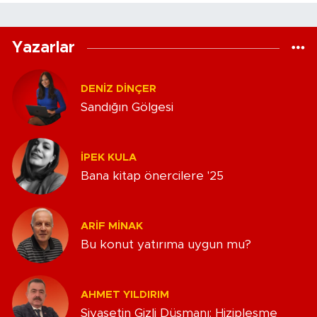
Yazarlar
DENIZ DINÇER
Sandığın Gölgesi
İPEK KULA
Bana kitap önercilere '25
ARIF MINAK
Bu konut yatırıma uygun mu?
AHMET YILDIRIM
Siyasetin Gizli Düşmanı: Hizipleşme