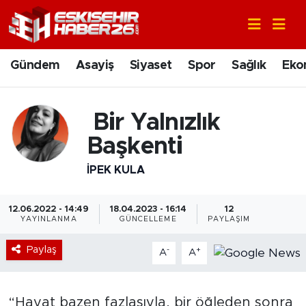
Gündem
Nöbetçi Eczaneler
Gündem
Asayiş
Siyaset
Spor
Sağlık
Eko
Asayiş
Hava Durumu
Bir Yalnızlık
Siyaset
Trafik Durumu
Başkenti
Spor
Süper Lig Puan Durumu ve Fikstür
İPEK KULA
Sağlık
Tüm Manşetler
12.06.2022 - 14:49
18.04.2023 - 16:14
12
YAYINLANMA
GÜNCELLEME
PAYLAŞIM
Ekonomi
Son Dakika Haberleri
Paylaş
-
+
A
A
Eğitim
Haber Arşivi
Sanat
“Hayat bazen fazlasıyla, bir öğleden sonra