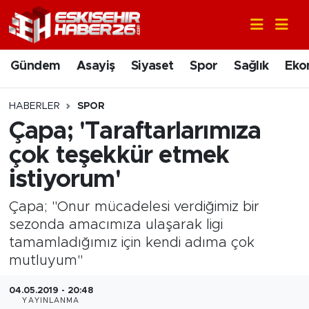
Gündem
Nöbetçi Eczaneler
Gündem
Asayiş
Siyaset
Spor
Sağlık
Eko
Asayiş
Hava Durumu
HABERLER
SPOR
Siyaset
Trafik Durumu
Çapa; 'Taraftarlarımıza
çok teşekkür etmek
Spor
Süper Lig Puan Durumu ve Fikstür
istiyorum'
Sağlık
Tüm Manşetler
Çapa; "Onur mücadelesi verdiğimiz bir
sezonda amacımıza ulaşarak ligi
Ekonomi
Son Dakika Haberleri
tamamladığımız için kendi adıma çok
mutluyum"
Eğitim
Haber Arşivi
04.05.2019 - 20:48
Sanat
YAYINLANMA