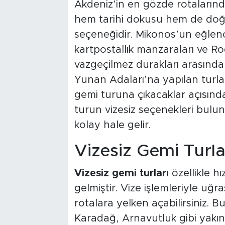
Akdeniz’in en gözde rotalarınd
hem tarihi dokusu hem de doğal 
seçeneğidir. Mikonos’un eğlenc
kartpostallık manzaraları ve Ro
vazgeçilmez durakları arasında y
Yunan Adaları’na yapılan turlar 
gemi turuna çıkacaklar açısında
turun vizesiz seçenekleri bul
kolay hale gelir.
Vizesiz Gemi Turla
Vizesiz gemi turları
özellikle hı
gelmiştir. Vize işlemleriyle u
rotalara yelken açabilirsiniz. B
Karadağ, Arnavutluk gibi yakın