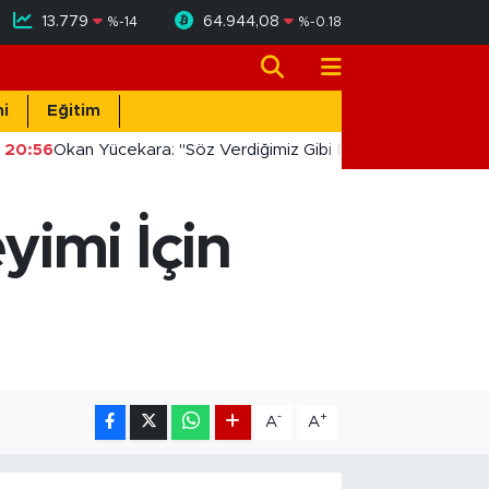
13.779
64.944,08
%
-14
%
-0.18
i
Eğitim
20:56
Okan Yücekara: "Söz Verdiğimiz Gibi Masada Değil, Sahad
yimi İçin
-
+
A
A