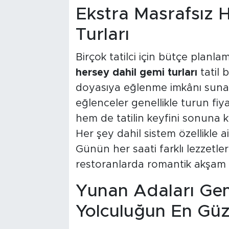
Ekstra Masrafsız 
Turları
Birçok tatilci için bütçe planla
hersey dahil gemi turları
tatil
doyasıya eğlenme imkânı sunar. 
eğlenceler genellikle turun fiy
hem de tatilin keyfini sonuna ka
Her şey dahil sistem özellikle ai
Günün her saati farklı lezzetler
restoranlarda romantik akşam ye
Yunan Adaları Gem
Yolculuğun En Güze