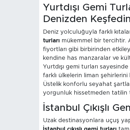
Yurtdışı Gemi Turl
Denizden Keşfedi
Deniz yolculuğuyla farklı kıtala
turları
mükemmel bir tercihtir. 
fiyortları gibi birbirinden etkile
kendine has manzaralar ve kültü
Yurtdışı gemi turları sayesin
farklı ülkelerin liman şehirleri
Üstelik konforlu seyahat şartl
yorgunluk hissetmeden tatilin ta
İstanbul Çıkışlı Ge
Uzak destinasyonlara uçuş yapm
İstanbul çıkışlı gemi turları
tam 