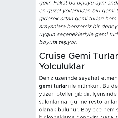
gelir. Fakat bu üçlüyü aynı and
en güzel yollarından biri gemi tu
giderek artan gemi turları hem 
arayanlara benzersiz bir dene
uygun seçenekleriyle gemi turlar
boyuta taşıyor.
Cruise Gemi Turları
Yolculuklar
Deniz üzerinde seyahat etmenin
gemi turları
ile mümkün. Bu dev
yüzen oteller gibidir. İçerisin
salonlarına, gurme restoranla
olanak bulunur. Böylece hem s
bir konaklama deneyimi yaşarsı