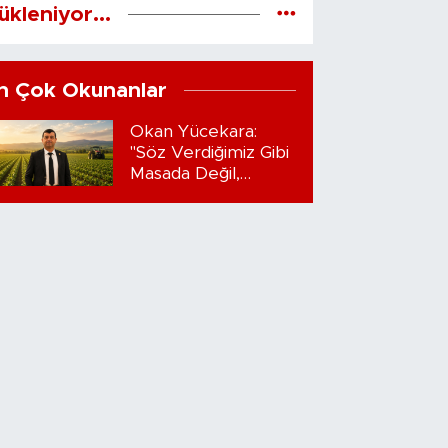
ükleniyor...
n Çok Okunanlar
Okan Yücekara:
"Söz Verdiğimiz Gibi
Masada Değil,
Sahadayız"