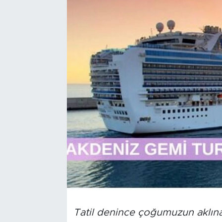
Bölge
Teknoloji
Magazin
Dünya
Sektör
Tatil denince çoğumuzun aklın