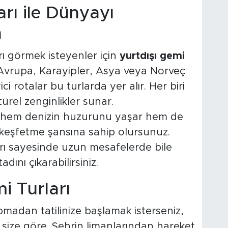
arı ile Dünyayı
n
rı görmek isteyenler için
yurtdışı gemi
Avrupa, Karayipler, Asya veya Norveç
yici rotalar bu turlarda yer alır. Her biri
rel zenginlikler sunar.
de hem denizin huzurunu yaşar hem de
ni keşfetme şansına sahip olursunuz.
arı sayesinde uzun mesafelerde bile
dını çıkarabilirsiniz.
mi Turları
adan tatilinize başlamak isterseniz,
size göre. Şehrin limanlarından hareket