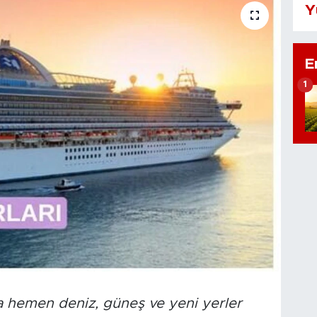
Y
E
1
a hemen deniz, güneş ve yeni yerler