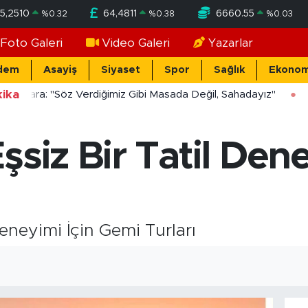
5,2510
64,4811
6660.55
%
0.32
%
0.38
%
0.03
Foto Galeri
Video Galeri
Yazarlar
dem
Asayiş
Siyaset
Spor
Sağlık
Ekonom
ika
ücekara: "Söz Verdiğimiz Gibi Masada Değil, Sahadayız"
şsiz Bir Tatil Dene
Deneyimi İçin Gemi Turları