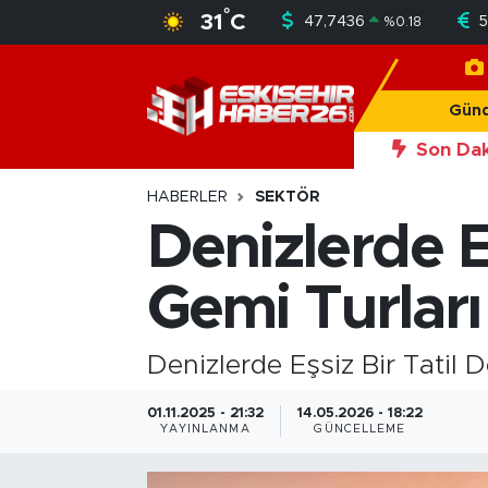
°
31
C
47,7436
5
%
0.18
Gündem
Nöbetçi Eczaneler
Gün
Asayiş
Hava Durumu
Son Dak
20:56
Okan Y
Siyaset
Trafik Durumu
HABERLER
SEKTÖR
Denizlerde E
Spor
Süper Lig Puan Durumu ve Fikstür
Gemi Turları
Sağlık
Tüm Manşetler
Ekonomi
Son Dakika Haberleri
Denizlerde Eşsiz Bir Tatil 
Eğitim
Haber Arşivi
01.11.2025 - 21:32
14.05.2026 - 18:22
YAYINLANMA
GÜNCELLEME
Sanat