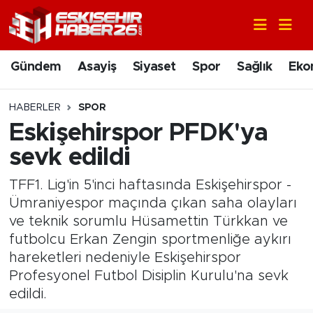
Gündem
Nöbetçi Eczaneler
Gündem
Asayiş
Siyaset
Spor
Sağlık
Eko
Asayiş
Hava Durumu
HABERLER
SPOR
Siyaset
Trafik Durumu
Eskişehirspor PFDK'ya
sevk edildi
Spor
Süper Lig Puan Durumu ve Fikstür
TFF1. Lig'in 5'inci haftasında Eskişehirspor -
Sağlık
Tüm Manşetler
Ümraniyespor maçında çıkan saha olayları
ve teknik sorumlu Hüsamettin Türkkan ve
Ekonomi
Son Dakika Haberleri
futbolcu Erkan Zengin sportmenliğe aykırı
hareketleri nedeniyle Eskişehirspor
Eğitim
Haber Arşivi
Profesyonel Futbol Disiplin Kurulu'na sevk
edildi.
Sanat