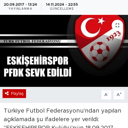
20.09.2017 - 13:24
14.11.2024 - 22:55
YAYINLANMA
GÜNCELLEME
Bölge
Teknoloji
Magazin
Dünya
Sektör
Paylaş
-
+
A
A
Türkiye Futbol Federasyonu'ndan yapılan
açıklamada şu ifadelere yer verildi:
"ESKİŞEHİRSPOR Kulübü'nün 18.09.2017