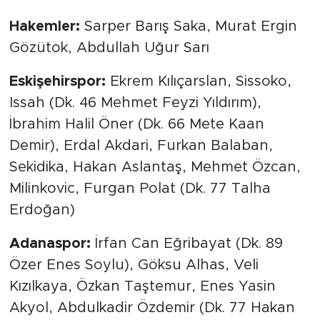
Hakemler:
Sarper Barış Saka, Murat Ergin
Gözütok, Abdullah Uğur Sarı
Eskişehirspor:
Ekrem Kılıçarslan, Sissoko,
Issah (Dk. 46 Mehmet Feyzi Yıldırım),
İbrahim Halil Öner (Dk. 66 Mete Kaan
Demir), Erdal Akdari, Furkan Balaban,
Sekidika, Hakan Aslantaş, Mehmet Özcan,
Milinkovic, Furgan Polat (Dk. 77 Talha
Erdoğan)
Adanaspor:
İrfan Can Eğribayat (Dk. 89
Özer Enes Soylu), Göksu Alhas, Veli
Kızılkaya, Özkan Taştemur, Enes Yasin
Akyol, Abdulkadir Özdemir (Dk. 77 Hakan