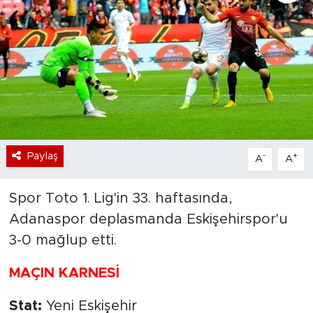
Bölge
Teknoloji
Magazin
Dünya
Paylaş
-
+
A
A
Sektör
Spor Toto 1. Lig'in 33. haftasında,
Adanaspor deplasmanda Eskişehirspor'u
3-0 mağlup etti.
MAÇIN KARNESİ
Stat:
Yeni Eskişehir