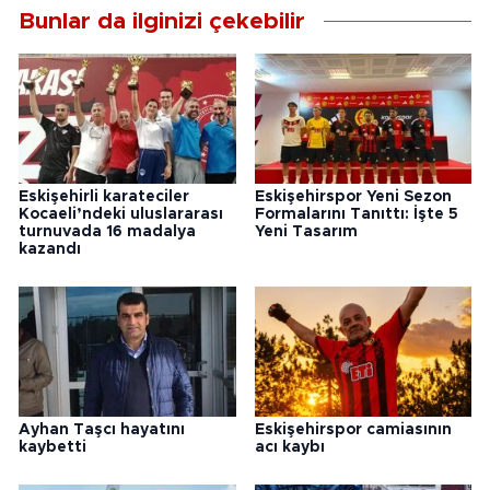
Bunlar da ilginizi çekebilir
Eskişehirli karateciler
Eskişehirspor Yeni Sezon
Kocaeli’ndeki uluslararası
Formalarını Tanıttı: İşte 5
turnuvada 16 madalya
Yeni Tasarım
kazandı
Ayhan Taşcı hayatını
Eskişehirspor camiasının
kaybetti
acı kaybı