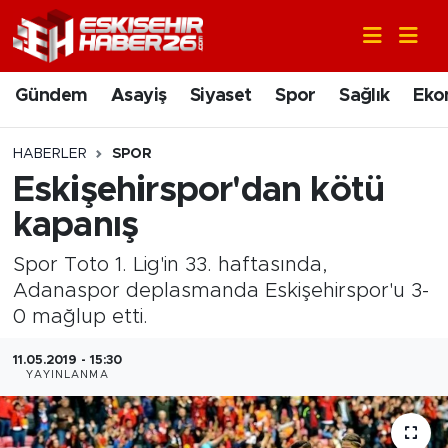
Gündem
Nöbetçi Eczaneler
Gündem
Asayiş
Siyaset
Spor
Sağlık
Eko
Asayiş
Hava Durumu
HABERLER
SPOR
Siyaset
Trafik Durumu
Eskişehirspor'dan kötü
kapanış
Spor
Süper Lig Puan Durumu ve Fikstür
Spor Toto 1. Lig'in 33. haftasında,
Sağlık
Tüm Manşetler
Adanaspor deplasmanda Eskişehirspor'u 3-
0 mağlup etti.
Ekonomi
Son Dakika Haberleri
11.05.2019 - 15:30
YAYINLANMA
Eğitim
Haber Arşivi
Sanat