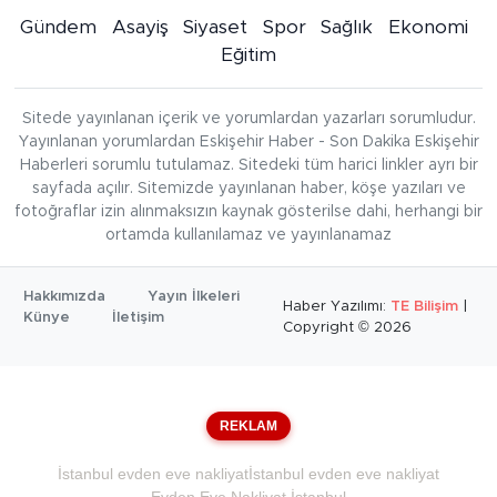
Gündem
Asayiş
Siyaset
Spor
Sağlık
Ekonomi
Eğitim
Sitede yayınlanan içerik ve yorumlardan yazarları sorumludur.
Yayınlanan yorumlardan Eskişehir Haber - Son Dakika Eskişehir
Haberleri sorumlu tutulamaz. Sitedeki tüm harici linkler ayrı bir
sayfada açılır. Sitemizde yayınlanan haber, köşe yazıları ve
fotoğraflar izin alınmaksızın kaynak gösterilse dahi, herhangi bir
ortamda kullanılamaz ve yayınlanamaz
Hakkımızda
Yayın İlkeleri
Haber Yazılımı:
TE Bilişim
|
Künye
İletişim
Copyright © 2026
REKLAM
İstanbul evden eve nakliyat
İstanbul evden eve nakliyat