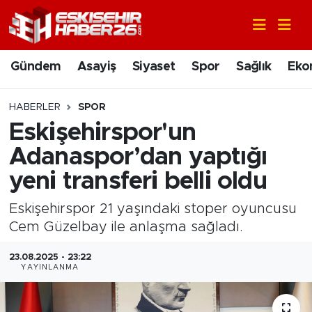
Gündem
Nöbetçi Eczaneler
Gündem
Asayiş
Siyaset
Spor
Sağlık
Eko
Asayiş
Hava Durumu
HABERLER
SPOR
Siyaset
Trafik Durumu
Eskişehirspor'un
Adanaspor’dan yaptığı
Spor
Süper Lig Puan Durumu ve Fikstür
yeni transferi belli oldu
Sağlık
Tüm Manşetler
Eskişehirspor 21 yaşındaki stoper oyuncusu
Cem Güzelbay ile anlaşma sağladı.
Ekonomi
Son Dakika Haberleri
23.08.2025 - 23:22
Eğitim
Haber Arşivi
YAYINLANMA
Sanat