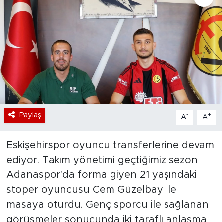
Bölge
Teknoloji
Magazin
Dünya
Paylaş
-
+
A
A
Sektör
Eskişehirspor oyuncu transferlerine devam
ediyor. Takım yönetimi geçtiğimiz sezon
Adanaspor'da forma giyen 21 yaşındaki
stoper oyuncusu Cem Güzelbay ile
masaya oturdu. Genç sporcu ile sağlanan
görüşmeler sonucunda iki taraflı anlaşma