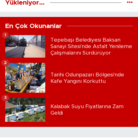
Yükleniyor...
En Çok Okunanlar
1
Tepebaşı Belediyesi Baksan
Sanayi Sitesi'nde Asfalt Yenileme
Çalışmalarını Sürdürüyor
2
Tarihi Odunpazarı Bölgesi'nde
Kafe Yangını Korkuttu
3
Kalabak Suyu Fiyatlarına Zam
Geldi