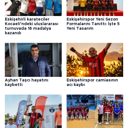
Eskişehirli karateciler
Eskişehirspor Yeni Sezon
Kocaeli’ndeki uluslararası
Formalarını Tanıttı: İşte 5
turnuvada 16 madalya
Yeni Tasarım
kazandı
Ayhan Taşcı hayatını
Eskişehirspor camiasının
kaybetti
acı kaybı