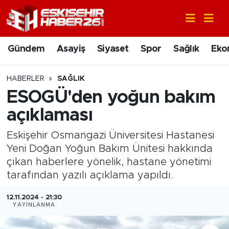
Gündem
Nöbetçi Eczaneler
Gündem
Asayiş
Siyaset
Spor
Sağlık
Eko
Asayiş
Hava Durumu
HABERLER
SAĞLIK
Siyaset
Trafik Durumu
ESOGÜ'den yoğun bakım
açıklaması
Spor
Süper Lig Puan Durumu ve Fikstür
Eskişehir Osmangazi Üniversitesi Hastanesi
Sağlık
Tüm Manşetler
Yeni Doğan Yoğun Bakım Ünitesi hakkında
çıkan haberlere yönelik, hastane yönetimi
Ekonomi
Son Dakika Haberleri
tarafından yazılı açıklama yapıldı.
Eğitim
Haber Arşivi
12.11.2024 - 21:30
YAYINLANMA
Sanat