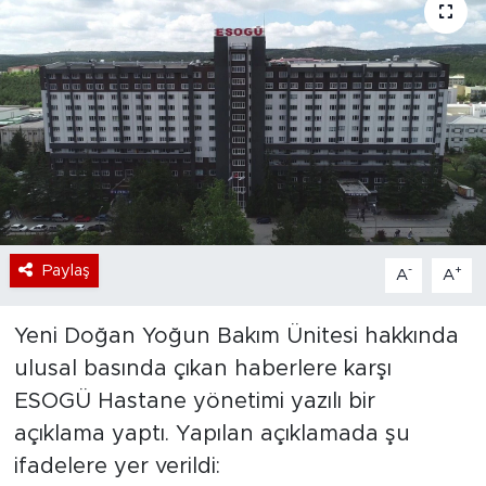
Bölge
Teknoloji
Magazin
Dünya
Sektör
Paylaş
-
+
A
A
Yeni Doğan Yoğun Bakım Ünitesi hakkında
ulusal basında çıkan haberlere karşı
ESOGÜ Hastane yönetimi yazılı bir
açıklama yaptı. Yapılan açıklamada şu
ifadelere yer verildi: