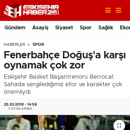
Gündem
Nöbetçi Eczaneler
Gündem
Asayiş
Siyaset
Spor
Sağlık
Eko
Asayiş
Hava Durumu
HABERLER
SPOR
Siyaset
Trafik Durumu
Fenerbahçe Doğuş'a karşı
oynamak çok zor
Spor
Süper Lig Puan Durumu ve Fikstür
Eskişehir Basket Başantrenörü Berrocal;
Sağlık
Tüm Manşetler
Sahada sergilediğimiz efor ve karakter çok
önemliydi.
Ekonomi
Son Dakika Haberleri
25.03.2018 - 14:56
YAYINLANMA
Eğitim
Haber Arşivi
Sanat