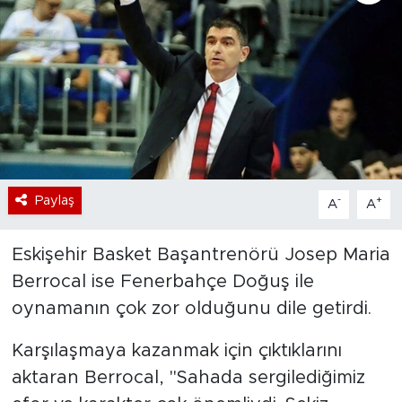
Bölge
Teknoloji
Magazin
Dünya
Paylaş
-
+
A
A
Sektör
Eskişehir Basket Başantrenörü Josep Maria
Berrocal ise Fenerbahçe Doğuş ile
oynamanın çok zor olduğunu dile getirdi.
Karşılaşmaya kazanmak için çıktıklarını
aktaran Berrocal, "Sahada sergilediğimiz