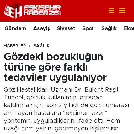
Gündem
Nöbetçi Eczaneler
Gündem
Asayiş
Siyaset
Spor
Sağlık
Eko
Asayiş
Hava Durumu
HABERLER
SAĞLIK
Siyaset
Trafik Durumu
Gözdeki bozukluğun
türüne göre farklı
Spor
Süper Lig Puan Durumu ve Fikstür
tedaviler uygulanıyor
Sağlık
Tüm Manşetler
Göz Hastalıkları Uzmanı Dr. Bülent Raşit
Tuncel, gözlük kullanımını ortadan
Ekonomi
Son Dakika Haberleri
kaldırmak için, son 2 yıl içinde göz numarası
artmayan hastalara “excimer lazer”
Eğitim
Haber Arşivi
yöntemini uyguladıklarını ifade etti. Hem
uzağı hem yakını göremeyen kişilere ise
Sanat