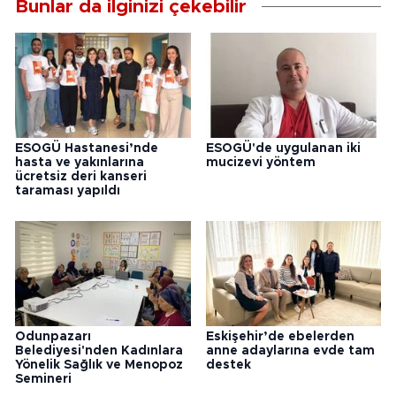
Bunlar da ilginizi çekebilir
ESOGÜ Hastanesi’nde
ESOGÜ'de uygulanan iki
hasta ve yakınlarına
mucizevi yöntem
ücretsiz deri kanseri
taraması yapıldı
Odunpazarı
Eskişehir’de ebelerden
Belediyesi'nden Kadınlara
anne adaylarına evde tam
Yönelik Sağlık ve Menopoz
destek
Semineri