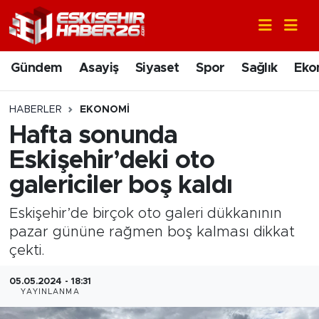
Gündem
Nöbetçi Eczaneler
Gündem
Asayiş
Siyaset
Spor
Sağlık
Eko
Asayiş
Hava Durumu
HABERLER
EKONOMI
Siyaset
Trafik Durumu
Hafta sonunda
Eskişehir’deki oto
Spor
Süper Lig Puan Durumu ve Fikstür
galericiler boş kaldı
Sağlık
Tüm Manşetler
Eskişehir’de birçok oto galeri dükkanının
pazar gününe rağmen boş kalması dikkat
Ekonomi
Son Dakika Haberleri
çekti.
Eğitim
Haber Arşivi
05.05.2024 - 18:31
YAYINLANMA
Sanat