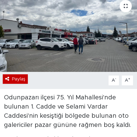
Bölge
Teknoloji
Magazin
Dünya
Sektör
Paylaş
-
+
A
A
Odunpazarı ilçesi 75. Yıl Mahallesi'nde
bulunan 1. Cadde ve Selami Vardar
Caddesi'nin kesiştiği bölgede bulunan oto
galericiler pazar gününe rağmen boş kaldı.