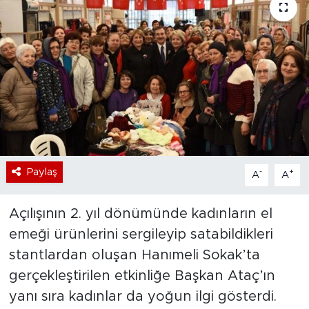
Bölge
Teknoloji
Magazin
Dünya
Sektör
Paylaş
-
+
A
A
Açılışının 2. yıl dönümünde kadınların el
emeği ürünlerini sergileyip satabildikleri
stantlardan oluşan Hanımeli Sokak’ta
gerçekleştirilen etkinliğe Başkan Ataç’ın
yanı sıra kadınlar da yoğun ilgi gösterdi.