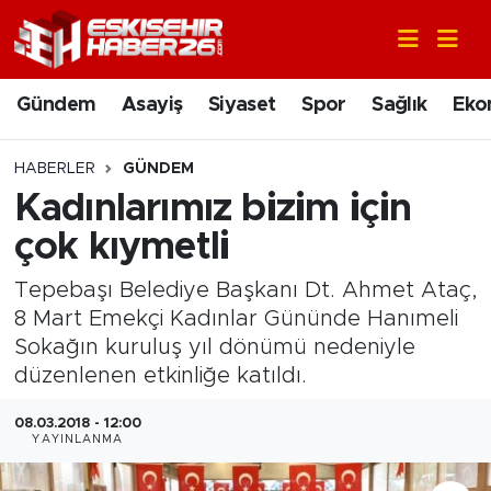
Gündem
Nöbetçi Eczaneler
Gündem
Asayiş
Siyaset
Spor
Sağlık
Eko
Asayiş
Hava Durumu
HABERLER
GÜNDEM
Siyaset
Trafik Durumu
Kadınlarımız bizim için
çok kıymetli
Spor
Süper Lig Puan Durumu ve Fikstür
Tepebaşı Belediye Başkanı Dt. Ahmet Ataç,
Sağlık
Tüm Manşetler
8 Mart Emekçi Kadınlar Gününde Hanımeli
Sokağın kuruluş yıl dönümü nedeniyle
Ekonomi
Son Dakika Haberleri
düzenlenen etkinliğe katıldı.
Eğitim
Haber Arşivi
08.03.2018 - 12:00
YAYINLANMA
Sanat