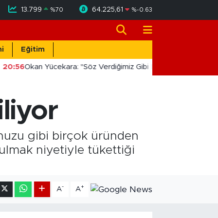
13.799
64.225,61
%
70
%
-0.63
i
Eğitim
20:56
Okan Yücekara: "Söz Verdiğimiz Gibi Masada Değil, Saha
liyor
ynuzu gibi birçok üründen
bulmak niyetiyle tükettiği
-
+
A
A