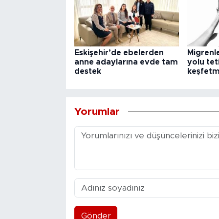
Eskişehir’de ebelerden
Migrenl
anne adaylarına evde tam
yolu teti
destek
keşfetm
Yorumlar
Gönder