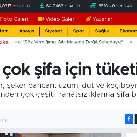
5,0317
64,2463
6510.40
%
-0.02
%
0.07
%
0.45
Foto Galeri
Video Galeri
Yazarlar
dem
Asayiş
Siyaset
Spor
Sağlık
Ekonom
ika
ücekara: "Söz Verdiğimiz Gibi Masada Değil, Sahadayız"
ok şifa için tüketi
ın, şeker pancarı, üzüm, dut ve keçibo
nden çok çeşitli rahatsızlıklarına şifa 
RESI