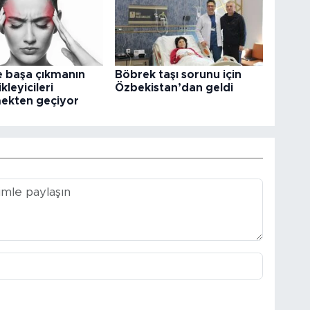
e başa çıkmanın
Böbrek taşı sorunu için
kleyicileri
Özbekistan’dan geldi
ekten geçiyor