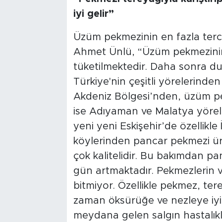
iyi gelir”
Üzüm pekmezinin en fazla terci
Ahmet Ünlü, “Üzüm pekmezinin
tüketilmektedir. Daha sonra du
Türkiye'nin çeşitli yörelerind
Akdeniz Bölgesi’nden, üzüm p
ise Adıyaman ve Malatya yörel
yeni yeni Eskişehir’de özellikle
köylerinden pancar pekmezi ür
çok kalitelidir. Bu bakımdan p
gün artmaktadır. Pekmezlerin v
bitmiyor. Özellikle pekmez, tereya
zaman öksürüğe ve nezleye iyi 
meydana gelen salgın hastalık