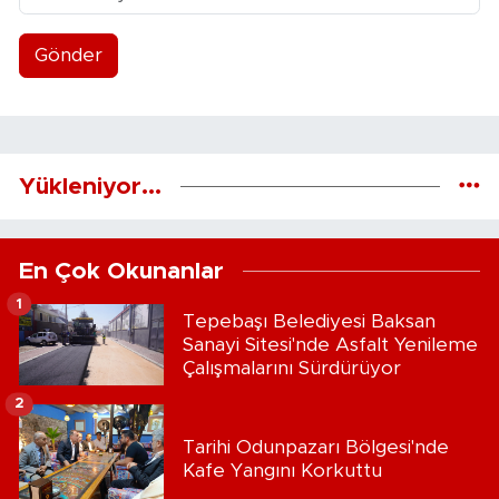
Gönder
Yükleniyor...
En Çok Okunanlar
1
Tepebaşı Belediyesi Baksan
Sanayi Sitesi'nde Asfalt Yenileme
Çalışmalarını Sürdürüyor
2
Tarihi Odunpazarı Bölgesi'nde
Kafe Yangını Korkuttu