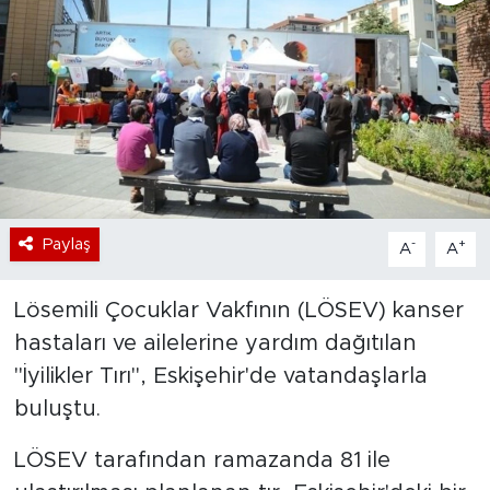
Bölge
Teknoloji
Magazin
Dünya
Paylaş
-
+
A
A
Sektör
Lösemili Çocuklar Vakfının (LÖSEV) kanser
hastaları ve ailelerine yardım dağıtılan
"İyilikler Tırı", Eskişehir'de vatandaşlarla
buluştu.
LÖSEV tarafından ramazanda 81 ile