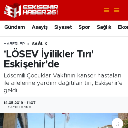
Gündem
Nöbetçi Eczaneler
Gündem
Asayiş
Siyaset
Spor
Sağlık
Eko
Asayiş
Hava Durumu
HABERLER
SAĞLIK
Siyaset
Trafik Durumu
'LÖSEV İyilikler Tırı'
Eskişehir'de
Spor
Süper Lig Puan Durumu ve Fikstür
Lösemili Çocuklar Vakfının kanser hastaları
Sağlık
Tüm Manşetler
ile ailelerine yardım dağıtılan tırı, Eskişehir'e
geldi.
Ekonomi
Son Dakika Haberleri
14.05.2019 - 11:07
YAYINLANMA
Eğitim
Haber Arşivi
Sanat