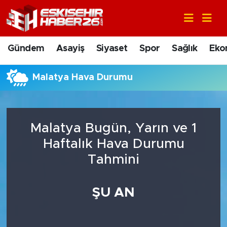
Gündem
Nöbetçi Eczaneler
Gündem
Asayiş
Siyaset
Spor
Sağlık
Eko
Asayiş
Hava Durumu
Malatya Hava Durumu
Siyaset
Trafik Durumu
Spor
Süper Lig Puan Durumu ve Fikstür
Malatya Bugün, Yarın ve 1
Sağlık
Tüm Manşetler
Haftalık Hava Durumu
Tahmini
Ekonomi
Son Dakika Haberleri
ŞU AN
Eğitim
Haber Arşivi
Sanat