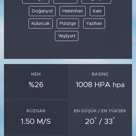
Doğanyol
Hekimhan
Kale
Kuluncak
Pütürge
Yazıhan
Yeşilyurt
NEM
BASINÇ
%26
1008 HPA
hpa
RÜZGAR
EN DÜŞÜK / EN YÜKSEK
°
°
1.50 M/S
20
/ 33