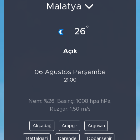
Malatya
Bölge
Teknoloji
°
26
Magazin
Açık
Dünya
06 Ağustos Perşembe
Sektör
21:00
Nem: %26, Basınç: 1008 hpa hPa,
Rüzgar: 1.50 m/s
Akçadağ
Arapgir
Arguvan
Battalgazi
Darende
Doğanşehir