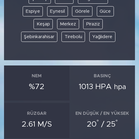
Espiye
Eynesil
Görele
Güce
Keşap
Merkez
Piraziz
Şebinkarahisar
Tirebolu
Yağlıdere
NEM
BASINÇ
%72
1013 HPA
hpa
RÜZGAR
EN DÜŞÜK / EN YÜKSEK
°
°
2.61 M/S
20
/ 25