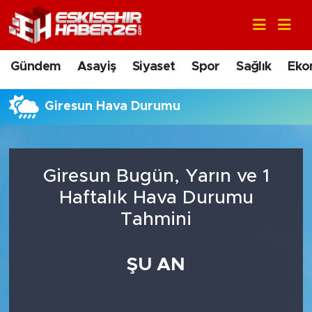
Gündem
Nöbetçi Eczaneler
Gündem
Asayiş
Siyaset
Spor
Sağlık
Eko
Asayiş
Hava Durumu
Giresun Hava Durumu
Siyaset
Trafik Durumu
Spor
Süper Lig Puan Durumu ve Fikstür
Giresun Bugün, Yarın ve 1
Sağlık
Tüm Manşetler
Haftalık Hava Durumu
Tahmini
Ekonomi
Son Dakika Haberleri
ŞU AN
Eğitim
Haber Arşivi
Sanat