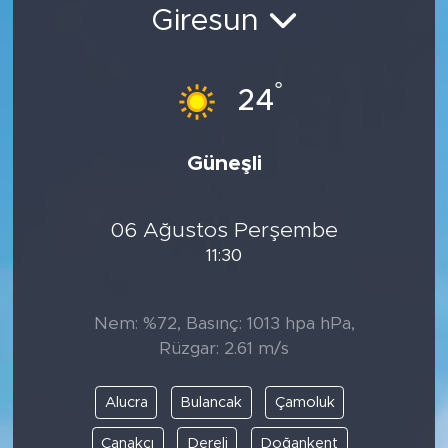
Giresun
Bölge
Teknoloji
°
24
Magazin
Güneşli
Dünya
06 Ağustos Perşembe
Sektör
11:30
Nem: %72, Basınç: 1013 hpa hPa,
Rüzgar: 2.61 m/s
Alucra
Bulancak
Çamoluk
Çanakçı
Dereli
Doğankent