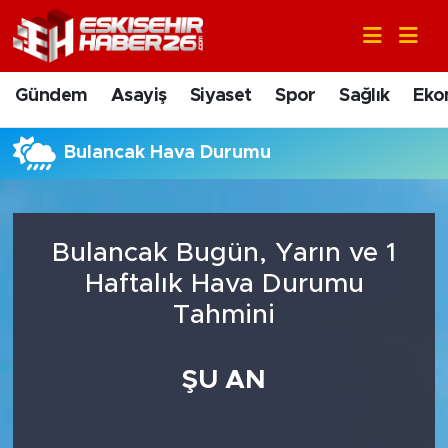
Gündem
Nöbetçi Eczaneler
Gündem
Asayiş
Siyaset
Spor
Sağlık
Eko
Asayiş
Hava Durumu
Bulancak Hava Durumu
Siyaset
Trafik Durumu
Spor
Süper Lig Puan Durumu ve Fikstür
Bulancak Bugün, Yarın ve 1
Sağlık
Tüm Manşetler
Haftalık Hava Durumu
Tahmini
Ekonomi
Son Dakika Haberleri
ŞU AN
Eğitim
Haber Arşivi
Sanat