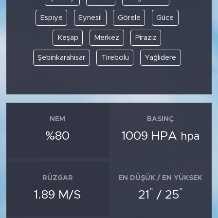
Espiye
Eynesil
Görele
Güce
Keşap
Merkez
Piraziz
Şebinkarahisar
Tirebolu
Yağlıdere
NEM
BASINÇ
%80
1009 HPA
hpa
RÜZGAR
EN DÜŞÜK / EN YÜKSEK
°
°
1.89 M/S
21
/ 25