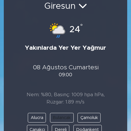
Giresun
Bölge
Teknoloji
°
24
Magazin
Yakınlarda Yer Yer Yağmur
Dünya
08 Ağustos Cumartesi
Sektör
09:00
Nem: %80, Basınç: 1009 hpa hPa,
Rüzgar: 1.89 m/s
Alucra
Bulancak
Çamoluk
Çanakçı
Dereli
Doğankent