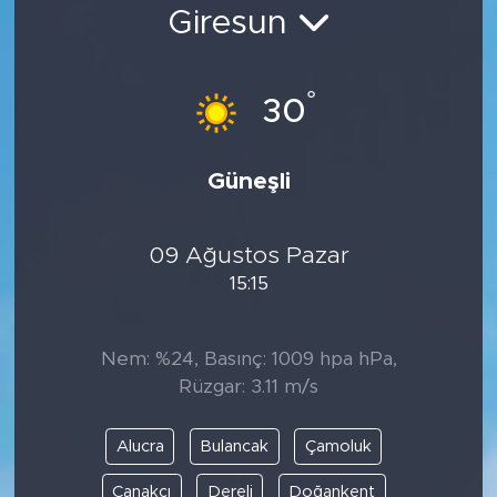
Giresun
Bölge
Teknoloji
°
30
Magazin
Güneşli
Dünya
09 Ağustos Pazar
Sektör
15:15
Nem: %24, Basınç: 1009 hpa hPa,
Rüzgar: 3.11 m/s
Alucra
Bulancak
Çamoluk
Çanakçı
Dereli
Doğankent