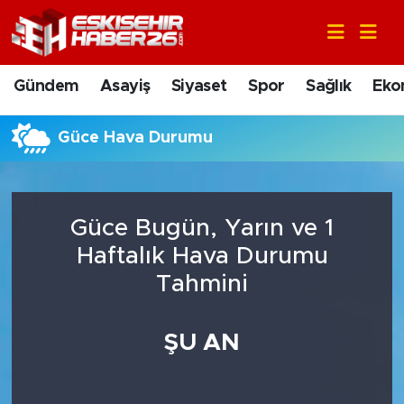
Gündem
Nöbetçi Eczaneler
Gündem
Asayiş
Siyaset
Spor
Sağlık
Eko
Asayiş
Hava Durumu
Güce Hava Durumu
Siyaset
Trafik Durumu
Spor
Süper Lig Puan Durumu ve Fikstür
Güce Bugün, Yarın ve 1
Sağlık
Tüm Manşetler
Haftalık Hava Durumu
Tahmini
Ekonomi
Son Dakika Haberleri
ŞU AN
Eğitim
Haber Arşivi
Sanat