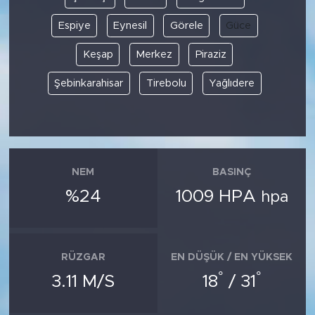
Espiye
Eynesil
Görele
Güce
Keşap
Merkez
Piraziz
Şebinkarahisar
Tirebolu
Yağlıdere
NEM
BASINÇ
%24
1009 HPA
hpa
RÜZGAR
EN DÜŞÜK / EN YÜKSEK
°
°
3.11 M/S
18
/ 31