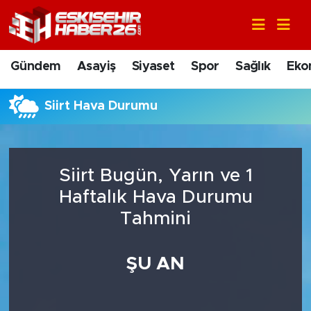
Gündem
Nöbetçi Eczaneler
Gündem
Asayiş
Siyaset
Spor
Sağlık
Eko
Asayiş
Hava Durumu
Siirt Hava Durumu
Siyaset
Trafik Durumu
Spor
Süper Lig Puan Durumu ve Fikstür
Siirt Bugün, Yarın ve 1
Sağlık
Tüm Manşetler
Haftalık Hava Durumu
Tahmini
Ekonomi
Son Dakika Haberleri
ŞU AN
Eğitim
Haber Arşivi
Sanat