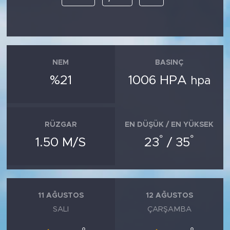
NEM
BASINÇ
%21
1006 HPA
hpa
RÜZGAR
EN DÜŞÜK / EN YÜKSEK
°
°
1.50 M/S
23
/ 35
11 AĞUSTOS
12 AĞUSTOS
SALI
ÇARŞAMBA