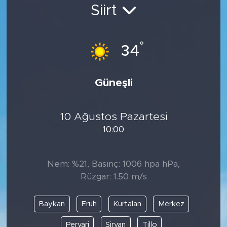
Siirt
Bölge
Teknoloji
°
34
Magazin
Güneşli
Dünya
10 Ağustos Pazartesi
Sektör
10:00
Nem: %21, Basınç: 1006 hpa hPa,
Rüzgar: 1.50 m/s
Baykan
Eruh
Kurtalan
Merkez
Pervari
Şirvan
Tillo