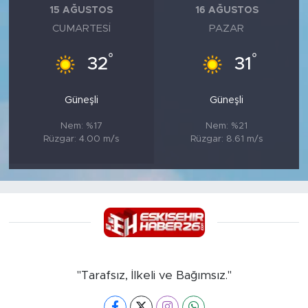
15 AĞUSTOS
16 AĞUSTOS
CUMARTESI
PAZAR
°
°
32
31
Güneşli
Güneşli
Nem: %17
Nem: %21
Rüzgar: 4.00 m/s
Rüzgar: 8.61 m/s
"Tarafsız, İlkeli ve Bağımsız."