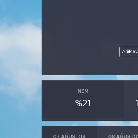
Bölge
Teknoloji
Magazin
Adilcev
Dünya
Sektör
NEM
%21
07 AĞUSTOS
08 AĞUSTO