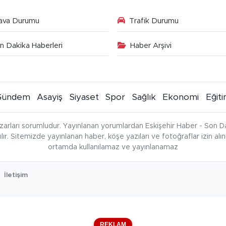
ava Durumu
Trafik Durumu
n Dakika Haberleri
Haber Arşivi
Gündem
Asayiş
Siyaset
Spor
Sağlık
Ekonomi
Eğit
zarları sorumludur. Yayınlanan yorumlardan Eskişehir Haber - Son Da
çılır. Sitemizde yayınlanan haber, köşe yazıları ve fotoğraflar izin al
ortamda kullanılamaz ve yayınlanamaz
İletişim
REKLAM