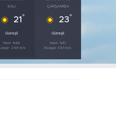
SALI
ÇARŞAMBA
°
°
21
23
Güneşli
Güneşli
Nem: %48
Nem: %41
üzgar: 2.69 m/s
Rüzgar: 4.81 m/s