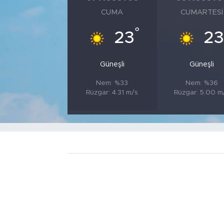
CUMA
CUMARTESI
°
23
23
Güneşli
Güneşli
Nem: %33
Nem: %36
Rüzgar: 4.31 m/s
Rüzgar: 5.00 m