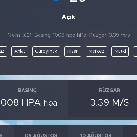
Açık
Nem: %21, Basınç: 1008 hpa hPa, Rüzgar: 3.39 m/s
az
Ahlat
Güroymak
Hizan
Merkez
Mutki
BASINÇ
RÜZGAR
1008 HPA
3.39 M/S
hpa
S
09 AĞUSTOS
10 AĞUSTOS