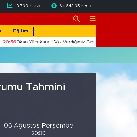
13.799
64.643,95
%
70
%
0.16
i
Eğitim
20:56
Okan Yücekara: "Söz Verdiğimiz Gibi Masada Değil, Saha
urumu Tahmini
06 Ağustos Perşembe
20:00