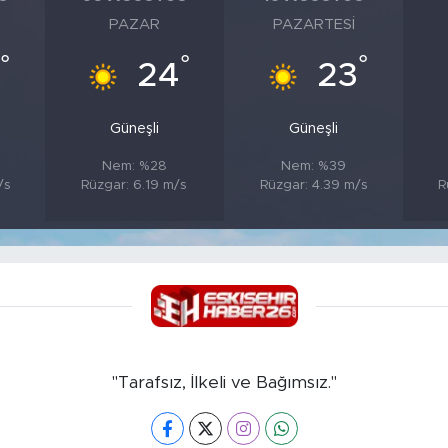
PAZAR
PAZARTESI
°
°
°
24
23
Güneşli
Güneşli
Nem: %28
Nem: %39
/s
Rüzgar: 6.19 m/s
Rüzgar: 4.39 m/s
R
"Tarafsız, İlkeli ve Bağımsız."