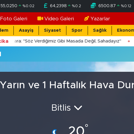
55,0250
64,2398
6500.87
%
0.02
%
0.2
%
0.12
Foto Galeri
Video Galeri
Yazarlar
dem
Asayiş
Siyaset
Spor
Sağlık
Ekonom
ika
Yücekara: "Söz Verdiğimiz Gibi Masada Değil, Sahadayız"
u
, Yarın ve 1 Haftalık Hava D
Bitlis
°
20