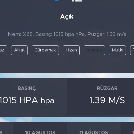
Açık
Nem: %68, Basınç: 1015 hpa hPa, Rüzgar: 1.39 m/s
az
Ahlat
Güroymak
Hizan
Merkez
Mutki
BASINÇ
RÜZGAR
1015 HPA
1.39 M/S
hpa
S
10 AĞUSTOS
11 AĞUSTOS