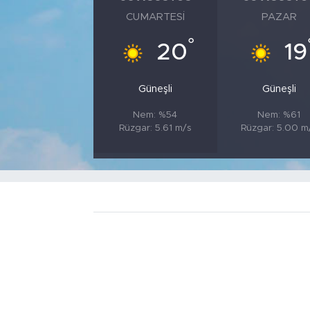
CUMARTESI
PAZAR
°
20
19
Güneşli
Güneşli
Nem: %54
Nem: %61
Rüzgar: 5.61 m/s
Rüzgar: 5.00 m