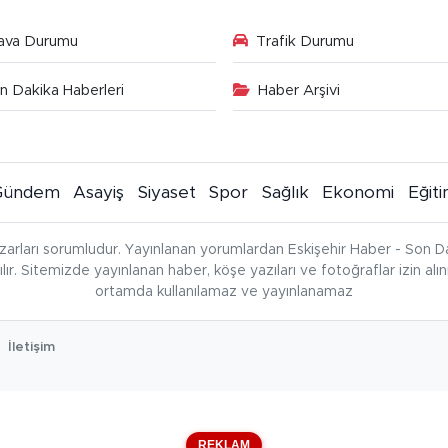
ava Durumu
Trafik Durumu
n Dakika Haberleri
Haber Arşivi
Gündem
Asayiş
Siyaset
Spor
Sağlık
Ekonomi
Eğit
zarları sorumludur. Yayınlanan yorumlardan Eskişehir Haber - Son Da
çılır. Sitemizde yayınlanan haber, köşe yazıları ve fotoğraflar izin al
ortamda kullanılamaz ve yayınlanamaz
İletişim
REKLAM