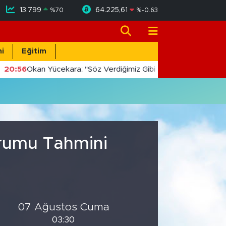
13.799
64.225,61
%
70
%
-0.63
i
Eğitim
20:56
Okan Yücekara: "Söz Verdiğimiz Gibi Masada Değil, Saha
urumu Tahmini
07 Ağustos Cuma
03:30