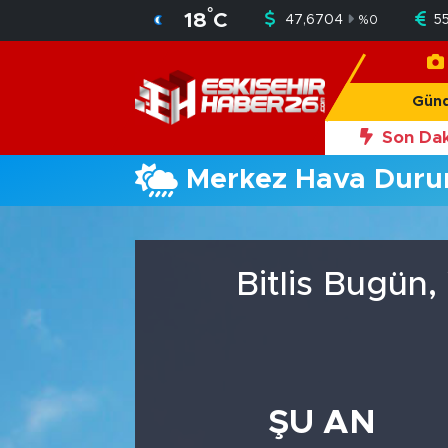
°
18
C
47,6704
5
%
0
Gündem
Nöbetçi Eczaneler
Gün
Asayiş
Hava Durumu
Son Dak
20:56
Okan 
Merkez Hava Dur
Siyaset
Trafik Durumu
Spor
Süper Lig Puan Durumu ve Fikstür
Bitlis Bugün
Sağlık
Tüm Manşetler
Ekonomi
Son Dakika Haberleri
Eğitim
Haber Arşivi
ŞU AN
Sanat