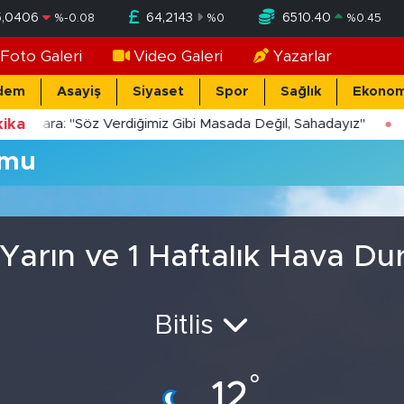
5,0406
64,2143
6510.40
%
-0.08
%
0
%
0.45
Foto Galeri
Video Galeri
Yazarlar
dem
Asayiş
Siyaset
Spor
Sağlık
Ekonom
ika
Yücekara: "Söz Verdiğimiz Gibi Masada Değil, Sahadayız"
umu
, Yarın ve 1 Haftalık Hava D
Bitlis
°
12