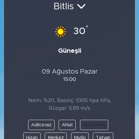
Bitlis
Bölge
Teknoloji
°
30
Magazin
Güneşli
Dünya
09 Ağustos Pazar
Sektör
15:00
Nem: %20, Basınç: 1005 hpa hPa,
Rüzgar: 5.89 m/s
Adilcevaz
Ahlat
Güroymak
Hizan
Merkez
Mutki
Tatvan