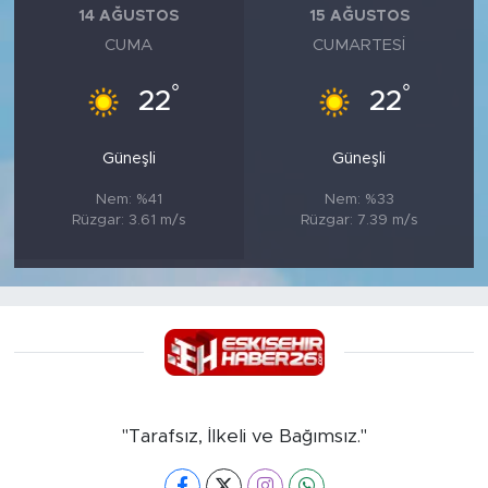
14 AĞUSTOS
15 AĞUSTOS
CUMA
CUMARTESI
°
°
22
22
Güneşli
Güneşli
Nem: %41
Nem: %33
Rüzgar: 3.61 m/s
Rüzgar: 7.39 m/s
"Tarafsız, İlkeli ve Bağımsız."