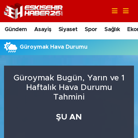
Gündem
Nöbetçi Eczaneler
Gündem
Asayiş
Siyaset
Spor
Sağlık
Eko
Asayiş
Hava Durumu
Güroymak Hava Durumu
Siyaset
Trafik Durumu
Spor
Süper Lig Puan Durumu ve Fikstür
Güroymak Bugün, Yarın ve 1
Sağlık
Tüm Manşetler
Haftalık Hava Durumu
Tahmini
Ekonomi
Son Dakika Haberleri
ŞU AN
Eğitim
Haber Arşivi
Sanat