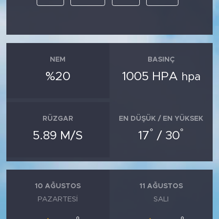
NEM
BASINÇ
%20
1005 HPA
hpa
RÜZGAR
EN DÜŞÜK / EN YÜKSEK
°
°
5.89 M/S
17
/ 30
10 AĞUSTOS
11 AĞUSTOS
PAZARTESI
SALI