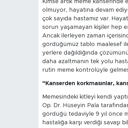
Kimse artık meme kanserinde 
olmuyor, hayatına devam ediyor,
çok sayıda hastamız var. Hayat
sorun yaşamayan kişiler hep er
Ancak ilerleyen zaman içerisi
gördüğümüz tablo maalesef iler
yerlere dağıldığında çözümünün
daha azaltmanın tek yolu hasta
rutin meme kontrolüyle gelmesi”
“Kanserden korkmasınlar, kanse
Memesindeki kitleyi kendi yapt
Op. Dr. Hüseyin Pala tarafınd
gördüğü tedaviyle 9 yıl önce 
hastalığa karşı verdiği savaşı b