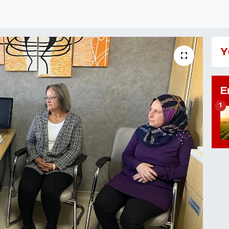
Y
E
1