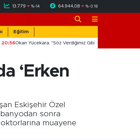
13.779
64.944,08
%
-14
%
-0.18
i
Eğitim
20:56
Okan Yücekara: "Söz Verdiğimiz Gibi Masada Değil, Sahad
da ‘Erken
şan Eskişehir Özel
r banyodan sonra
a doktorlarına muayene