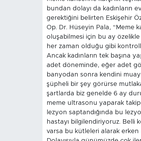
bundan dolayı da kadınların e
gerektiğini belirten Eskişehir
Op. Dr. Hüseyin Pala, “Meme ka
oluşabilmesi için bu ay özelikl
her zaman olduğu gibi kontroll
Ancak kadınların tek başına yap
adet döneminde, eğer adet gör
banyodan sonra kendini muay
şüpheli bir şey görürse mutlak
şartlarda biz genelde 6 ay dur
meme ultrasonu yaparak takip e
lezyon saptandığında bu lezy
hastayı bilgilendiriyoruz. Bell
varsa bu kütleleri alarak erken
Dolayısıyla günümüzde çok ile