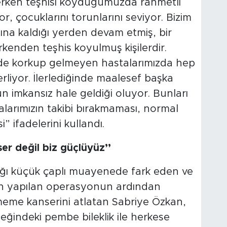
erken teşhisi koyduğumuzda rahmetli
 çocuklarını torunlarını seviyor. Bizim
ına kaldığı yerden devam etmiş, bir
kenden teşhis koyulmuş kişilerdir.
nde korkup gelmeyen hastalarımızda hep
liyor. İlerlediğinde maalesef başka
 imkansız hale geldiği oluyor. Bunları
larımızın takibi bırakmaması, normal
 ifadelerini kullandı.
r değil biz güçlüyüz’’
ığı küçük çaplı muayenede fark eden ve
an yapılan operasyonun ardından
meme kanserini atlatan Sabriye Özkan,
ileğindeki pembe bileklik ile herkese