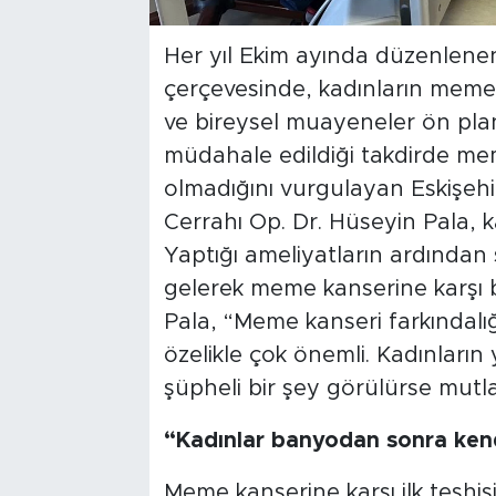
Her yıl Ekim ayında düzenlenen
çerçevesinde, kadınların meme k
ve bireysel muayeneler ön plana
müdahale edildiği takdirde mem
olmadığını vurgulayan Eskişeh
Cerrahı Op. Dr. Hüseyin Pala, 
Yaptığı ameliyatların ardından 
gelerek meme kanserine karşı bi
Pala, “Meme kanseri farkındalığ
özelikle çok önemli. Kadınları
şüpheli bir şey görülürse mutl
“Kadınlar banyodan sonra kend
Meme kanserine karşı ilk teşhis