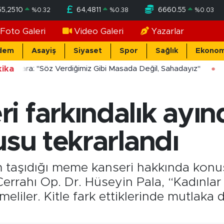
55,2510
64,4811
6660.55
%
0.32
%
0.38
%
0.03
Foto Galeri
Video Galeri
Yazarlar
dem
Asayiş
Siyaset
Spor
Sağlık
Ekonom
ika
ücekara: "Söz Verdiğimiz Gibi Masada Değil, Sahadayız"
 farkındalık ayın
usu tekrarlandı
 taşıdığı meme kanseri hakkında konu
errahı Op. Dr. Hüseyin Pala, “Kadınla
meliler. Kitle fark ettiklerinde mutlak