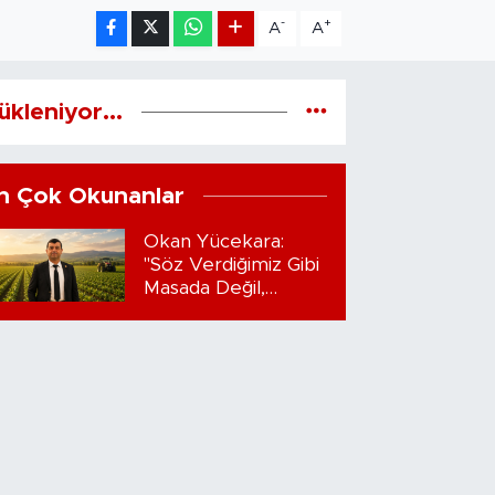
-
+
A
A
ükleniyor...
n Çok Okunanlar
Okan Yücekara:
"Söz Verdiğimiz Gibi
Masada Değil,
Sahadayız"