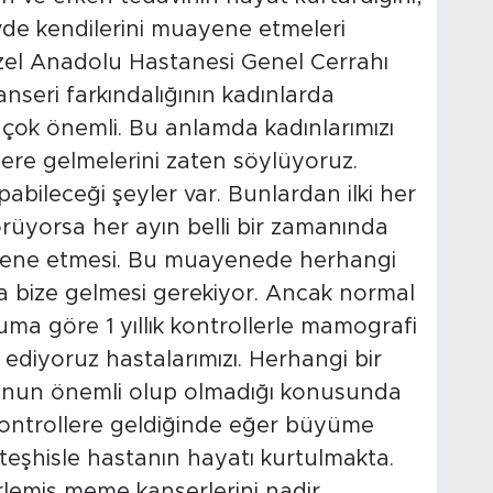
vde kendilerini muayene etmeleri
 Özel Anadolu Hastanesi Genel Cerrahı
nseri farkındalığının kadınlarda
e çok önemli. Bu anlamda kadınlarımızı
ere gelmelerini zaten söylüyoruz.
abileceği şeyler var. Bunlardan ilki her
üyorsa her ayın belli bir zamanında
ene etmesi. Bu muayenede herhangi
a bize gelmesi gerekiyor. Ancak normal
uma göre 1 yıllık kontrollerle mamografi
diyoruz hastalarımızı. Herhangi bir
onun önemli olup olmadığı konusunda
i kontrollere geldiğinde eğer büyüme
 teşhisle hastanın hayatı kurtulmakta.
rlemiş meme kanserlerini nadir