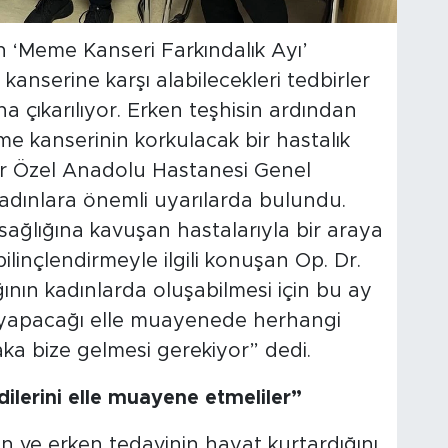
 ‘Meme Kanseri Farkındalık Ayı’
anserine karşı alabilecekleri tedbirler
 çıkarılıyor. Erken teşhisin ardından
e kanserinin korkulacak bir hastalık
ir Özel Anadolu Hastanesi Genel
kadınlara önemli uyarılarda bulundu.
sağlığına kavuşan hastalarıyla bir araya
linçlendirmeyle ilgili konuşan Op. Dr.
ının kadınlarda oluşabilmesi için bu ay
n yapacağı elle muayenede herhangi
aka bize gelmesi gerekiyor” dedi.
ilerini elle muayene etmeliler”
in ve erken tedavinin hayat kurtardığını,