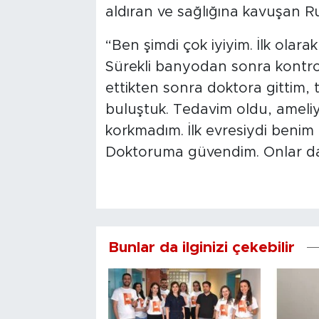
aldıran ve sağlığına kavuşan Ruk
“Ben şimdi çok iyiyim. İlk olar
Sürekli banyodan sonra kontr
ettikten sonra doktora gittim,
buluştuk. Tedavim oldu, ameli
korkmadım. İlk evresiydi benim 
Doktoruma güvendim. Onlar da 
Bunlar da ilginizi çekebilir