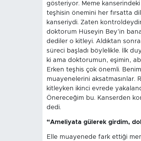
gösteriyor. Meme kanserindeki f
teşhisin önemini her fırsatta 
kanseriydi. Zaten kontroldeydi
doktorum Hüseyin Bey’in bana 
dediler o kitleyi. Aldıktan so
süreci başladı böylelikle. İlk
ki ama doktorumun, eşimin, abl
Erken teşhis çok önemli. Benim
muayenelerini aksatmasınlar. Rut
kitleyken ikinci evrede yakala
Önereceğim bu. Kanserden kork
dedi.
“Ameliyata gülerek girdim, 
Elle muayenede fark ettiği mem