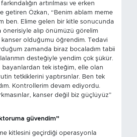
arkındalığın artırılması ve erken
dile getiren Özkan, “Benim ablam meme
m ben. Elime gelen bir kitle sonucunda
önerisiyle alıp önümüzü görelim
nra kanser olduğumu öğrendim. Tedavi
 duyduğum zamanda biraz bocaladım tabii
alarımın desteğiyle yendim çok şükür.
 bayanlardan tek isteğim, elle olan
in tetkiklerini yaptırsınlar. Ben tek
ndım. Kontrollerim devam ediyordu.
masınlar, kanser değil biz güçlüyüz”
doktoruma güvendim”
e kitlesini geçirdiği operasyonla