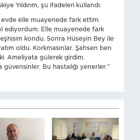
iye Yıldırım, şu ifadeleri kullandı:
ak evde elle muayenede fark ettim.
ol ediyordum. Elle muayenede fark
 teşhisim kondu. Sonra Hüseyin Bey ile
yatım oldu. Korkmasınlar. Şahsen ben
ki. Ameliyata gülerek girdim.
güvensinler. Bu hastalığı yenerler.”