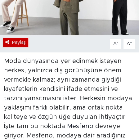
Bölge
Teknoloji
Magazin
Paylaş
-
+
A
A
Dünya
Moda dünyasında yer edinmek isteyen
herkes, yalnızca dış görünüşüne önem
Sektör
vermekle kalmaz; aynı zamanda giydiği
kıyafetlerin kendisini ifade etmesini ve
tarzını yansıtmasını ister. Herkesin modaya
yaklaşımı farklı olabilir, ama ortak nokta
kaliteye ve özgünlüğe duyulan ihtiyaçtır.
İşte tam bu noktada
Mesfeno
devreye
giriyor. Mesfeno, modaya dair aradığınız