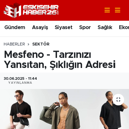
Gündem
Nöbetçi Eczaneler
Gündem
Asayiş
Siyaset
Spor
Sağlık
Eko
Asayiş
Hava Durumu
HABERLER
SEKTÖR
Siyaset
Trafik Durumu
Mesfeno - Tarzınızı
Yansıtan, Şıklığın Adresi
Spor
Süper Lig Puan Durumu ve Fikstür
30.06.2025 - 11:44
Sağlık
Tüm Manşetler
YAYINLANMA
Ekonomi
Son Dakika Haberleri
Eğitim
Haber Arşivi
Sanat