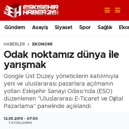
Gündem
Nöbetçi Eczaneler
Gündem
Asayiş
Siyaset
Spor
Sağlık
Eko
Asayiş
Hava Durumu
HABERLER
EKONOMI
Siyaset
Trafik Durumu
Odak noktamız dünya ile
yarışmak
Spor
Süper Lig Puan Durumu ve Fikstür
Google Üst Düzey yöneticilerin katılımıyla
Sağlık
Tüm Manşetler
yeni ve uluslararası pazarlara açılmanın
yolları Eskişehir Sanayi Odası'nda (ESO)
Ekonomi
Son Dakika Haberleri
düzenlenen "Uluslararası E-Ticaret ve Dijital
Pazarlama" panelinde açıklandı.
Eğitim
Haber Arşivi
12.05.2019 - 07:50
YAYINLANMA
Sanat