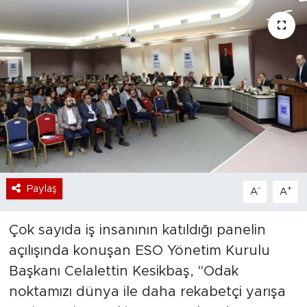
Bölge
Teknoloji
Magazin
Dünya
Sektör
Paylaş
-
+
A
A
Çok sayıda iş insanının katıldığı panelin
açılışında konuşan ESO Yönetim Kurulu
Başkanı Celalettin Kesikbaş, "Odak
noktamızı dünya ile daha rekabetçi yarışa