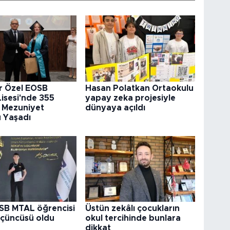
ir Özel EOSB
Hasan Polatkan Ortaokulu
Lisesi'nde 355
yapay zeka projesiyle
 Mezuniyet
dünyaya açıldı
 Yaşadı
SB MTAL öğrencisi
Üstün zekâlı çocukların
çüncüsü oldu
okul tercihinde bunlara
dikkat