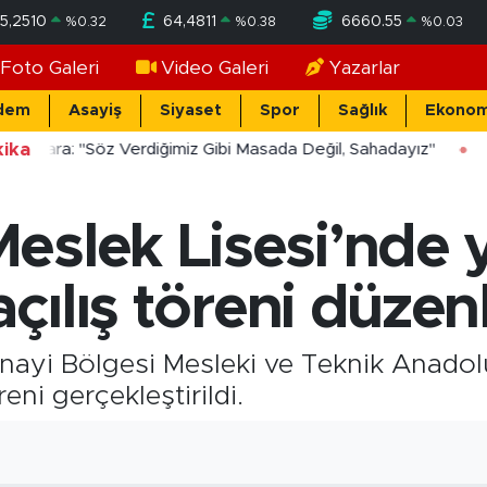
5,2510
64,4811
6660.55
%
0.32
%
0.38
%
0.03
Foto Galeri
Video Galeri
Yazarlar
dem
Asayiş
Siyaset
Spor
Sağlık
Ekonom
ika
ücekara: "Söz Verdiğimiz Gibi Masada Değil, Sahadayız"
eslek Lisesi’nde y
açılış töreni düzen
anayi Bölgesi Mesleki ve Teknik Anadol
reni gerçekleştirildi.