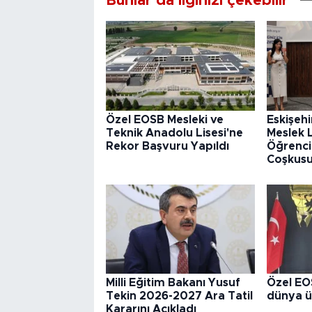
Bunlar da ilginizi çekebilir
Özel EOSB Mesleki ve
Eskişeh
Teknik Anadolu Lisesi'ne
Meslek 
Rekor Başvuru Yapıldı
Öğrenci
Coşkusu
Milli Eğitim Bakanı Yusuf
Özel EO
Tekin 2026-2027 Ara Tatil
dünya ü
Kararını Açıkladı