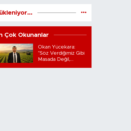
ükleniyor...
n Çok Okunanlar
Okan Yücekara:
"Söz Verdiğimiz Gibi
Masada Değil,
Sahadayız"