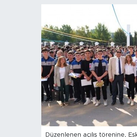
Bölge
Teknoloji
Magazin
Dünya
Sektör
Düzenlenen açılış törenine, Es