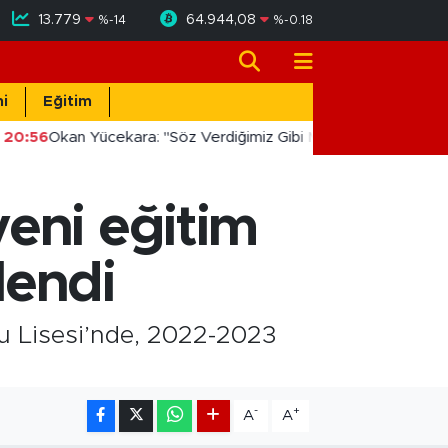
13.779
64.944,08
%
-14
%
-0.18
i
Eğitim
20:56
Okan Yücekara: "Söz Verdiğimiz Gibi Masada Değil, Sahad
eni eğitim
lendi
u Lisesi’nde, 2022-2023
-
+
A
A