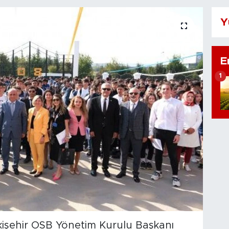
Y
E
1
kişehir OSB Yönetim Kurulu Başkanı