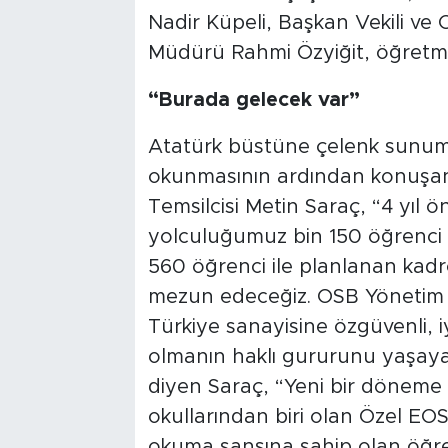
Nadir Küpeli, Başkan Vekili ve 
Müdürü Rahmi Özyiğit, öğretmenl
“Burada gelecek var”
Atatürk büstüne çelenk sunumu,
okunmasının ardından konuşan 
Temsilcisi Metin Saraç, “4 yıl ö
yolculuğumuz bin 150 öğrenci 
560 öğrenci ile planlanan kadr
mezun edeceğiz. OSB Yönetim Ku
Türkiye sanayisine özgüvenli, i
olmanın haklı gururunu yaşaya
diyen Saraç, “Yeni bir döneme ba
okullarından biri olan Özel EO
okuma şansına sahip olan öğren