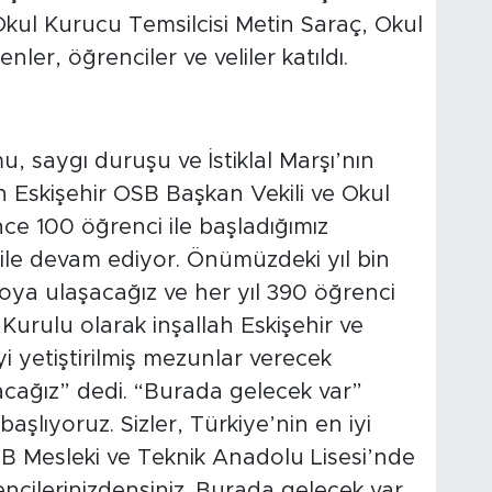
Okul Kurucu Temsilcisi Metin Saraç, Okul
er, öğrenciler ve veliler katıldı.
 saygı duruşu ve İstiklal Marşı’nın
Eskişehir OSB Başkan Vekili ve Okul
nce 100 öğrenci ile başladığımız
ile devam ediyor. Önümüzdeki yıl bin
oya ulaşacağız ve her yıl 390 öğrenci
rulu olarak inşallah Eskişehir ve
yi yetiştirilmiş mezunlar verecek
cağız” dedi. “Burada gelecek var”
şlıyoruz. Sizler, Türkiye’nin en iyi
SB Mesleki ve Teknik Anadolu Lisesi’nde
cilerinizdensiniz. Burada gelecek var.