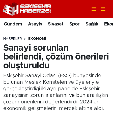
Gündem
Nöbetçi Eczaneler
Gündem
Asayiş
Siyaset
Spor
Sağlık
Eko
Asayiş
Hava Durumu
HABERLER
EKONOMI
Siyaset
Trafik Durumu
Sanayi sorunları
belirlendi, çözüm önerileri
Spor
Süper Lig Puan Durumu ve Fikstür
oluşturuldu
Sağlık
Tüm Manşetler
Eskişehir Sanayi Odası (ESO) bünyesinde
bulunan Meslek Komiteleri ve üyeleriyle
Ekonomi
Son Dakika Haberleri
gerçekleştirdiği iki ayrı panelde Eskişehir
sanayisinin sorun alanlarını ve bunlara ilişkin
Eğitim
Haber Arşivi
çözüm önerilerini değerlendirdi, 2024’ün
ekonomik gelişmelerini mercek altına aldı.
Sanat