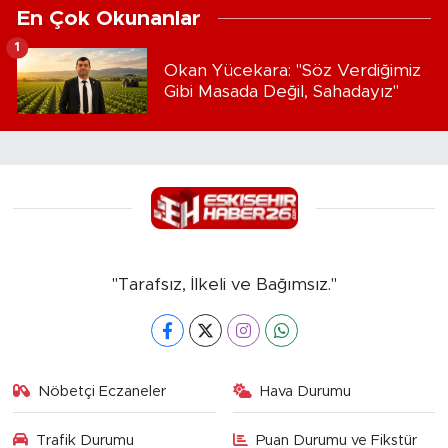
En Çok Okunanlar
1
Okan Yücekara: "Söz Verdiğimiz
Gibi Masada Değil, Sahadayız"
"Tarafsız, İlkeli ve Bağımsız."
Nöbetçi Eczaneler
Hava Durumu
Trafik Durumu
Puan Durumu ve Fikstür