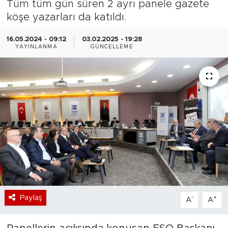
Tüm tüm gün süren 2 ayrı panele gazete
köşe yazarları da katıldı.
Bölge
16.05.2024 - 09:12
03.02.2025 - 19:28
Teknoloji
YAYINLANMA
GÜNCELLEME
Magazin
Dünya
Sektör
Paylaş
-
+
A
A