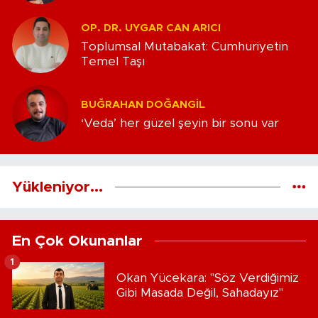
OP. DR. UYGAR CAN ARICI
Toplumsal Mutabakat: Cumhuriyetin
Temel Taşı
BUĞRAHAN DOĞANGIL
‘Veda’ her güzel şeyin bir sonu var
Yükleniyor...
En Çok Okunanlar
1
Okan Yücekara: "Söz Verdiğimiz
Gibi Masada Değil, Sahadayız"