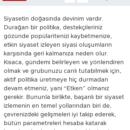
Bölge
Siyasetin doğasında devinim vardır.
Teknoloji
Durağan bir politika, destekçileriniz
gözünde popülaritenizi kaybetmenize,
Magazin
etkin siyaset izleyen siyasi oluşumların
karşısında geri kalmanıza neden olur.
Dünya
Kısaca, gündemi belirleyen ve yönlendiren
Sektör
olmak ve grubunuzu canlı tutabilmek için,
aktif politika üretmeye hiç durmadan
devam etmeniz, yani “Etken” olmanız
gerekir. Bununla birlikte, başarılı bir siyaset
izlemenin en temel yollarından biri de,
çevrenizdeki gelişmeleri iyi takip ederek,
bütün parametreleri hesaba katarak