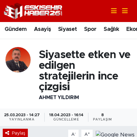
Gündem
Nöbetçi Eczaneler
Gündem
Asayiş
Siyaset
Spor
Sağlık
Eko
Asayiş
Hava Durumu
Siyasette etken ve
Siyaset
Trafik Durumu
edilgen
Spor
Süper Lig Puan Durumu ve Fikstür
stratejilerin ince
çizgisi
Sağlık
Tüm Manşetler
AHMET YILDIRIM
Ekonomi
Son Dakika Haberleri
25.03.2023 - 14:27
18.04.2023 - 16:14
8
Eğitim
Haber Arşivi
YAYINLANMA
GÜNCELLEME
PAYLAŞIM
Sanat
Paylaş
-
+
A
A