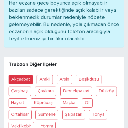
Her eczane gece boyunca açık olmayabilir,
bazıları sadece gerektiğinde açık kalabilir veya
beklenmedik durumlar nedeniyle nöbete
gelemeyebilir. Bu nedenle, yola çıkmadan önce
eczanenin açık olduğunu telefon aracılığıyla
teyit etmeniz iyi bir fikir olacaktır.
Trabzon Diğer İlçeler
Akçaabat
Arakli
Arsin
Beşikdüzü
Çarşibaşi
Çaykara
Dernekpazari
Düzköy
Hayrat
Köprübaşi
Maçka
Of
Ortahisar
Sürmene
Şalpazari
Tonya
Vakfikebir
Yomra