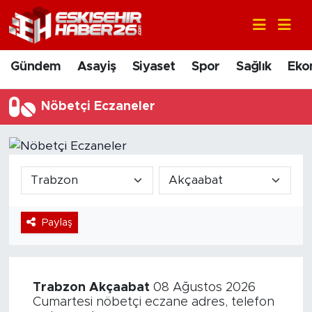
Gündem
Nöbetçi Eczaneler
Gündem
Asayiş
Siyaset
Spor
Sağlık
Eko
Asayiş
Hava Durumu
Nöbetçi Eczaneler
Siyaset
Trafik Durumu
Spor
Süper Lig Puan Durumu ve Fikstür
Sağlık
Tüm Manşetler
Paylaş
Ekonomi
Son Dakika Haberleri
Eğitim
Haber Arşivi
Trabzon
Akçaabat
08 Ağustos 2026
Sanat
Cumartesi nöbetçi eczane adres, telefon