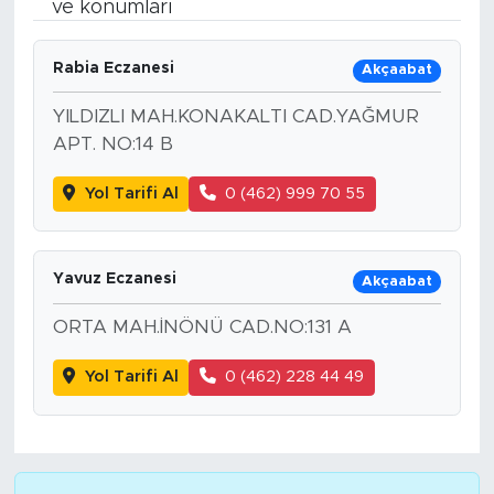
ve konumları
Bölge
Rabia Eczanesi
Akçaabat
Teknoloji
YILDIZLI MAH.KONAKALTI CAD.YAĞMUR
APT. NO:14 B
Magazin
Yol Tarifi Al
0 (462) 999 70 55
Dünya
Sektör
Yavuz Eczanesi
Akçaabat
ORTA MAH.İNÖNÜ CAD.NO:131 A
Yol Tarifi Al
0 (462) 228 44 49