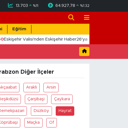
13.703
64.927,78
%
11
%
1.32
i
Eğitim
50
Eskişehir Valisi'nden Eskişehir Haber26'ya 10. Yıl Tebriği
rabzon Diğer İlçeler
Akçaabat
Arakli
Arsin
Beşikdüzü
Çarşibaşi
Çaykara
Dernekpazari
Düzköy
Hayrat
Köprübaşi
Maçka
Of