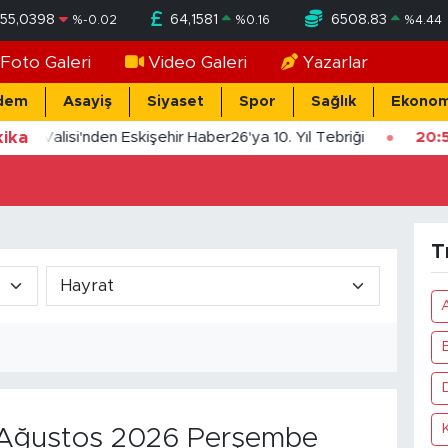
55,0398
64,1581
6508.83
%
-0.02
%
0.16
%
4.44
Foto Galeri
Video Galeri
Yazarlar
dem
Asayiş
Siyaset
Spor
Sağlık
Ekonom
ika
işehir Valisi'nden Eskişehir Haber26'ya 10. Yıl Tebriği
20:
T
Ağustos 2026 Perşembe