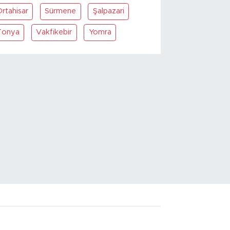
rtahisar
Sürmene
Şalpazari
Tonya
Vakfikebir
Yomra