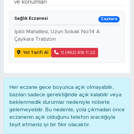
ve konumları
Bölge
Sağlık Eczanesi
Çaykara
Teknoloji
Işıklı Mahallesi, Uzun Sokak No:14 A
Çaykara Trabzon
Magazin
Yol Tarifi Al
0 (462) 616 11 22
Dünya
Sektör
Her eczane gece boyunca açık olmayabilir,
bazıları sadece gerektiğinde açık kalabilir veya
beklenmedik durumlar nedeniyle nöbete
gelemeyebilir. Bu nedenle, yola çıkmadan önce
eczanenin açık olduğunu telefon aracılığıyla
teyit etmeniz iyi bir fikir olacaktır.