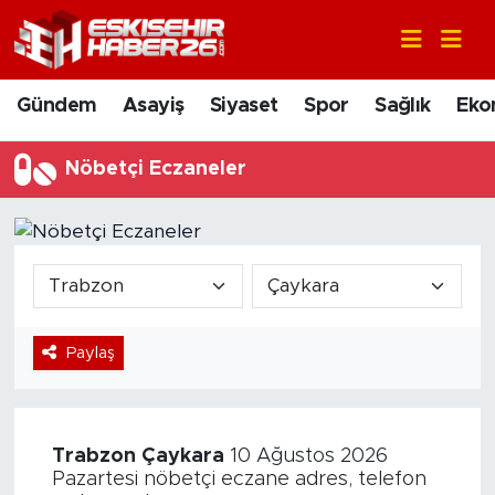
Gündem
Nöbetçi Eczaneler
Gündem
Asayiş
Siyaset
Spor
Sağlık
Eko
Asayiş
Hava Durumu
Nöbetçi Eczaneler
Siyaset
Trafik Durumu
Spor
Süper Lig Puan Durumu ve Fikstür
Sağlık
Tüm Manşetler
Paylaş
Ekonomi
Son Dakika Haberleri
Eğitim
Haber Arşivi
Trabzon
Çaykara
10 Ağustos 2026
Sanat
Pazartesi nöbetçi eczane adres, telefon