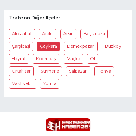
Trabzon Diğer İlçeler
Akçaabat
Arakli
Arsin
Beşikdüzü
Çarşibaşi
Çaykara
Dernekpazari
Düzköy
Hayrat
Köprübaşi
Maçka
Of
Ortahisar
Sürmene
Şalpazari
Tonya
Vakfikebir
Yomra