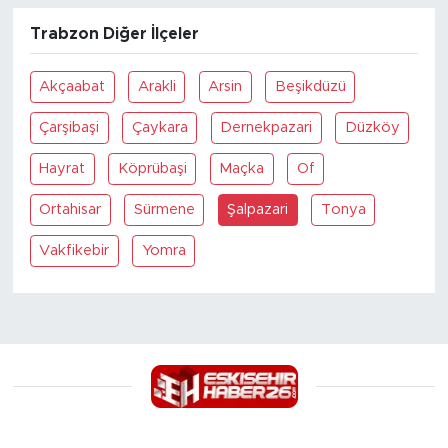
Trabzon Diğer İlçeler
Akçaabat
Arakli
Arsin
Beşikdüzü
Çarşibaşi
Çaykara
Dernekpazari
Düzköy
Hayrat
Köprübaşi
Maçka
Of
Ortahisar
Sürmene
Şalpazari
Tonya
Vakfikebir
Yomra