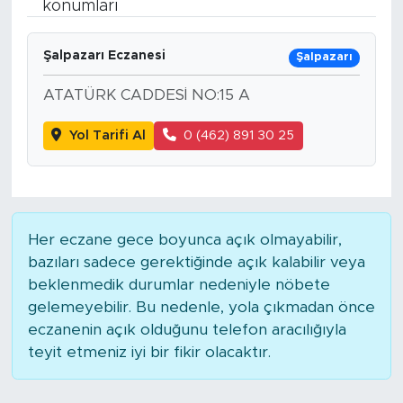
konumları
Bölge
Şalpazarı Eczanesi
Şalpazarı
Teknoloji
ATATÜRK CADDESİ NO:15 A
Magazin
Yol Tarifi Al
0 (462) 891 30 25
Dünya
Sektör
Her eczane gece boyunca açık olmayabilir,
bazıları sadece gerektiğinde açık kalabilir veya
beklenmedik durumlar nedeniyle nöbete
gelemeyebilir. Bu nedenle, yola çıkmadan önce
eczanenin açık olduğunu telefon aracılığıyla
teyit etmeniz iyi bir fikir olacaktır.