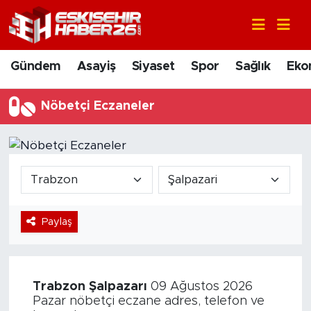
Gündem
Nöbetçi Eczaneler
Gündem
Asayiş
Siyaset
Spor
Sağlık
Eko
Asayiş
Hava Durumu
Nöbetçi Eczaneler
Siyaset
Trafik Durumu
Spor
Süper Lig Puan Durumu ve Fikstür
Sağlık
Tüm Manşetler
Paylaş
Ekonomi
Son Dakika Haberleri
Eğitim
Haber Arşivi
Trabzon
Şalpazarı
09 Ağustos 2026
Sanat
Pazar nöbetçi eczane adres, telefon ve