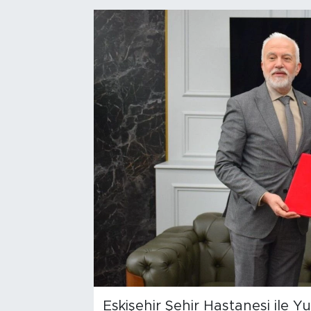
Bölge
Teknoloji
Magazin
Dünya
Sektör
Eskişehir Şehir Hastanesi ile