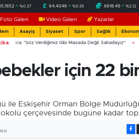
55,1652
64,4046
6618.49
%
0.27
%
0.35
%
2.12
Foto Galeri
Video Galeri
Yazarlar
dem
Asayiş
Siyaset
Spor
Sağlık
Ekonom
ika
ücekara: "Söz Verdiğimiz Gibi Masada Değil, Sahadayız"
bekler için 22 bi
üğü ile Eskişehir Orman Bölge Müdürlü
okolü çerçevesinde bugüne kadar topla
ESI