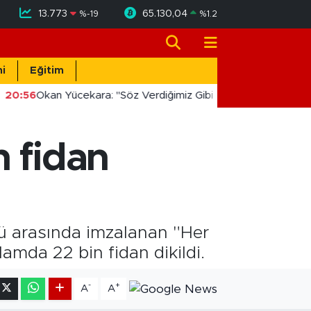
13.773
65.130,04
%
-19
%
1.2
i
Eğitim
20:56
Okan Yücekara: "Söz Verdiğimiz Gibi Masada Değil, Saha
n fidan
ğü arasında imzalanan "Her
mda 22 bin fidan dikildi.
-
+
A
A