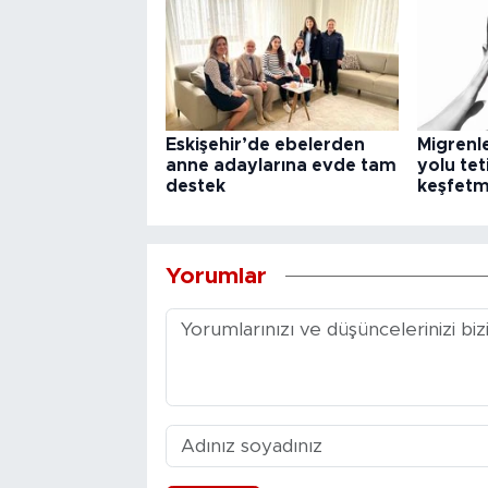
Eskişehir’de ebelerden
Migrenl
anne adaylarına evde tam
yolu teti
destek
keşfetm
Yorumlar