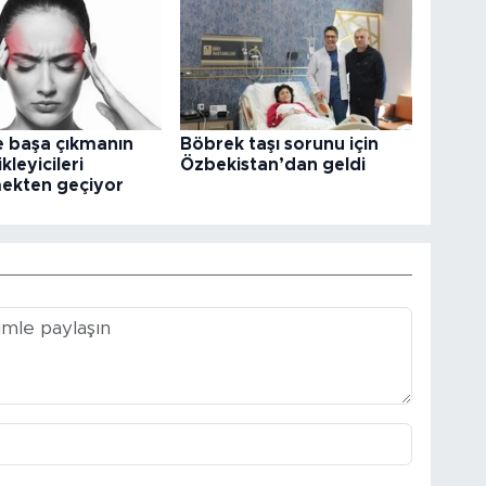
e başa çıkmanın
Böbrek taşı sorunu için
kleyicileri
Özbekistan’dan geldi
ekten geçiyor