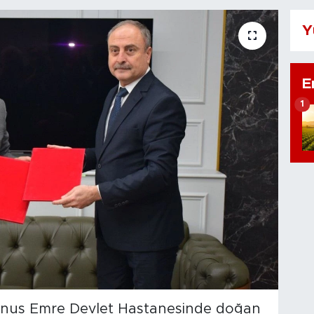
Y
E
1
 Yunus Emre Devlet Hastanesinde doğan