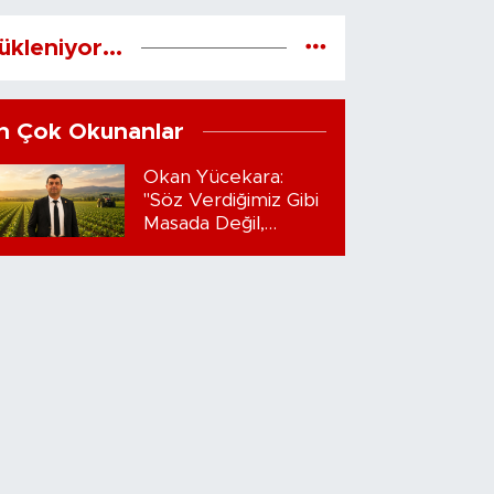
ükleniyor...
n Çok Okunanlar
Okan Yücekara:
"Söz Verdiğimiz Gibi
Masada Değil,
Sahadayız"